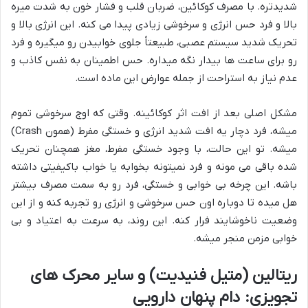
شدیدتره. با مصرف کوکائین، ضربان قلب و فشار خون به شدت میره
بالا و فرد حس انرژی و سرخوشی زیادی پیدا می کنه. این انرژی بالا و
تحریک شدید سیستم عصبی، طبیعتاً جلوی خوابیدن رو میگیره و فرد
رو برای ساعت ها بیدار نگه میداره. حس اطمینان به نفس کاذب و
عدم نیاز به استراحت از جمله عوارض این ماده است.
مشکل اصلی بعد از افت اثر کوکائینه. وقتی که اوج سرخوشی تموم
میشه، فرد دچار یه افت شدید انرژی و خستگی مفرط (همون Crash)
میشه. تو این حالت، با وجود خستگی مفرط، مغز همچنان تحریک
شده باقی می مونه و فرد نمیتونه بخوابه یا خواب باکیفیتی داشته
باشه. این چرخه بی خوابی و خستگی، فرد رو به سمت مصرف بیشتر
هل میده تا دوباره اون حس سرخوشی و انرژی رو تجربه کنه و از این
وضعیت ناخوشایند فرار کنه. این روند، به سرعت به اعتیاد و بی
خوابی مزمن منجر میشه.
ریتالین (متیل فنیدیت) و سایر محرک های
تجویزی: دام پنهان دارویی