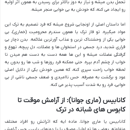
تحمل بدن میشه و نیاز به دوز بالاتر برای رسیدن به همون اثر اولیه
رو ایجاد می کنه، که خودش به بی خوابی منجر میشه.
اما داستان اصلی از اونجایی شروع میشه که فرد تصمیم به ترک این
مواد میگیره. تو فاز ترک یا همون سندرم محرومیت (خماری)، بی
خوابی یکی از وحشتناک ترین و عذاب آورترین علائمه. بدن دچار بی
قراری شدید، درد جسمی در استخوان ها و عضلات، دل پیچه، تهوع و
گرفتگی عضلات میشه و این ها همه دست به دست هم میدن تا
خواب از چشم آدم بپره. حتی ممکنه فرد روزها و شب ها رو بدون یه
لحظه خواب راحت سپری کنه، که همین خودش یکی از دلایل اصلی
عود و برگشت به مصرفه. حس ناامیدی و ضعف جسمی ناشی از بی
خوابی، فرد رو به شدت آسیب پذیر می کنه.
کانابیس (ماری جوانا): از آرامش موقت تا
کابوس های شبانه در ترک
کانابیس یا ماری جوانا، ماده ایه که اثراتش رو افراد مختلف
متفاوته. بعضی ها تو اوایل مصرف یا با دوزهای پایین، حس آرامش