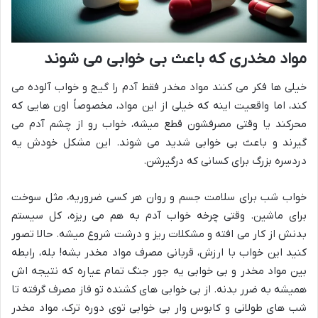
مواد مخدری که باعث بی خوابی می شوند
خیلی ها فکر می کنند مواد مخدر فقط آدم را گیج و خواب آلوده می
کند، اما واقعیت اینه که خیلی از این مواد، مخصوصاً اون هایی که
محرکند یا وقتی مصرفشون قطع میشه، خواب رو از چشم آدم می
گیرند و باعث بی خوابی شدید می شوند. این مشکل خودش یه
دردسره بزرگ برای کسانی که درگیرشن.
خواب شب برای سلامت جسم و روان هر کسی ضروریه، مثل سوخت
برای ماشین. وقتی چرخه خواب آدم به هم می ریزه، کل سیستم
بدنش از کار می افته و مشکلات ریز و درشت شروع میشه. حالا تصور
کنید این خواب با ارزش، قربانی مصرف مواد مخدر بشه! بله، رابطه
بین مواد مخدر و بی خوابی یه جور جنگ تمام عیاره که نتیجه اش
همیشه به ضرر بدنه. از بی خوابی های کشنده تو فاز مصرف گرفته تا
شب های طولانی و کابوس وار بی خوابی توی دوره ترک، مواد مخدر