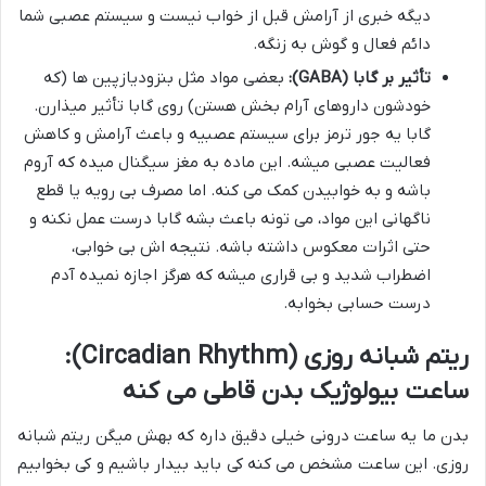
دیگه خبری از آرامش قبل از خواب نیست و سیستم عصبی شما
دائم فعال و گوش به زنگه.
تأثیر بر گابا (GABA):
بعضی مواد مثل بنزودیازپین ها (که
خودشون داروهای آرام بخش هستن) روی گابا تأثیر میذارن.
گابا یه جور ترمز برای سیستم عصبیه و باعث آرامش و کاهش
فعالیت عصبی میشه. این ماده به مغز سیگنال میده که آروم
باشه و به خوابیدن کمک می کنه. اما مصرف بی رویه یا قطع
ناگهانی این مواد، می تونه باعث بشه گابا درست عمل نکنه و
حتی اثرات معکوس داشته باشه. نتیجه اش بی خوابی،
اضطراب شدید و بی قراری میشه که هرگز اجازه نمیده آدم
درست حسابی بخوابه.
ریتم شبانه روزی (Circadian Rhythm):
ساعت بیولوژیک بدن قاطی می کنه
بدن ما یه ساعت درونی خیلی دقیق داره که بهش میگن ریتم شبانه
روزی. این ساعت مشخص می کنه کی باید بیدار باشیم و کی بخوابیم