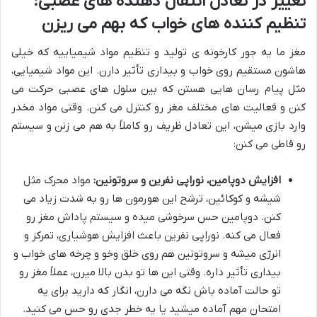
تغییر در تعادل انتقال دهنده های عصبی:
تنظیم کننده های خواب که بهم می ریزن
مغز ما یه جور کارخونه ی تولید و تنظیم مواد شیمیاییه که خیلی
هاشون مستقیم روی خواب و بیداری تأثیر دارن. این مواد شیمیایی،
مثل پیام رسان هایی هستن که بین سلول های عصبی حرکت می
کنن و فعالیت های مختلف مغز رو کنترل می کنن. وقتی مواد مخدر
وارد بازی میشن، این تعادل ظریف رو کاملاً به هم می زنن و سیستم
رو قاطی می کنن:
افزایش دوپامین، نوراپی نفرین و سروتونین:
مواد محرک مثل
شیشه و کوکائین، ترشح این هورمون ها رو به شدت زیاد می
کنن. دوپامین حس سرخوشی میده و سیستم پاداش مغز رو
فعال می کنه. نوراپی نفرین باعث افزایش هوشیاری، تمرکز و
انرژی میشه و سروتونین هم روی خلق وخو و چرخه های خواب و
بیداری تأثیر داره. وقتی این ها تو بدن بالا میرن، عملاً مغز رو
تو حالت آماده باش نگه می دارن، انگار که دارید برای یه
امتحان مهم آماده میشید یا یه خطر جدی رو حس می کنید.