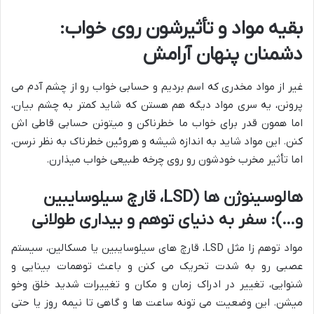
بقیه مواد و تأثیرشون روی خواب:
دشمنان پنهان آرامش
غیر از مواد مخدری که اسم بردیم و حسابی خواب رو از چشم آدم می
پرونن، یه سری مواد دیگه هم هستن که شاید کمتر به چشم بیان،
اما همون قدر برای خواب ما خطرناکن و میتونن حسابی قاطی اش
کنن. این مواد شاید به اندازه شیشه و هروئین خطرناک به نظر نرسن،
اما تأثیر مخرب خودشون رو روی چرخه طبیعی خواب میذارن.
هالوسینوژن ها (LSD، قارچ سیلوسایبین
و…): سفر به دنیای توهم و بیداری طولانی
مواد توهم زا مثل LSD، قارچ های سیلوسایبین یا مسکالین، سیستم
عصبی رو به شدت تحریک می کنن و باعث توهمات بینایی و
شنوایی، تغییر در ادراک زمان و مکان و تغییرات شدید خلق وخو
میشن. این وضعیت می تونه ساعت ها و گاهی تا نیمه روز یا حتی