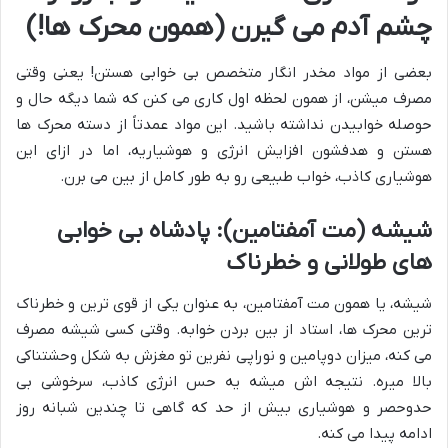
چشم آدم می گیرن (همون محرک ها!)
بعضی از مواد مخدر انگار متخصص بی خوابی هستن! یعنی وقتی
مصرف میشن، از همون لحظه اول کاری می کنن که شما دیگه حال و
حوصله خوابیدن نداشته باشید. این مواد عمدتاً از دسته محرک ها
هستن و هدفشون افزایش انرژی و هوشیاریه، اما در ازای این
هوشیاری کاذب، خواب طبیعی رو به طور کامل از بین می برن.
شیشه (مت آمفتامین): پادشاه بی خوابی
های طولانی و خطرناک
شیشه، یا همون مت آمفتامین، به عنوان یکی از قوی ترین و خطرناک
ترین محرک ها، استاد از بین بردن خوابه. وقتی کسی شیشه مصرف
می کنه، میزان دوپامین و نوراپی نفرین تو مغزش به شکل وحشتناکی
بالا میره. نتیجه اش میشه یه حس انرژی کاذب، سرخوشی بی
حدوحصر و هوشیاری بیش از حد که گاهی تا چندین شبانه روز
ادامه پیدا می کنه.