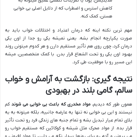
مدیتیشن، یوگا یا تمرینات تنفسی عمیق میتونه به
کاهش استرس و اضطراب که از دلایل اصلی بی خوابی
هستن، کمک کنه.
مهم ترین نکته اینه که درمان اعتیاد و اختلالات خواب باید به
صورت یکپارچه انجام بشه. یعنی نمیشه یکی رو جدا از اون یکی
درمان کرد، چون روی هم تأثیر مستقیم دارن و هر کدوم میتونن روند
بهبود اون یکی رو تحت الشعاع قرار بدن. با کمک متخصصین، میشه
این مسیر رو با موفقیت طی کرد.
نتیجه گیری: بازگشت به آرامش و خواب
سالم، گامی بلند در بهبودی
همون طور که دیدیم،
مواد مخدری که باعث بی خوابی می شوند
کم
نیستند و این بی خوابی نه تنها یه عارضه جانبیه، بلکه میتونه به یه
بلای تمام عیار تبدیل بشه و تمام جنبه های زندگی فرد رو تحت تأثیر
قرار بده. از مواد محرک مثل شیشه و کوکائین که مستقیم خواب رو
می پرونن و آدم رو برای روزها بیدار نگه می دارن، تا مواد افیونی و