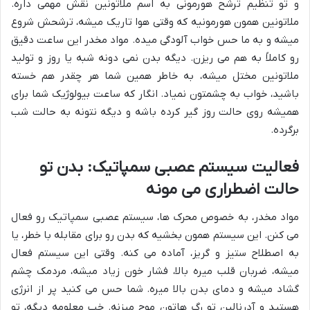
و تو تنظیم ترشح هورمونی به اسم ملاتونین نقش مهمی داره.
ملاتونین همون هورمونیه که وقتی هوا تاریک میشه، ترشحش شروع
میشه و به ما حس خواب آلودگی میده. مواد مخدر این ساعت دقیق
رو کاملاً به هم می ریزن. دیگه بدن نمی دونه شبه یا روز و تولید
ملاتونین مختل میشه، به خاطر همین شما هر چقدر هم خسته
باشید، خواب به چشمتون نمیاد. انگار که ساعت بیولوژیک شما برای
همیشه روی حالت روز گیر کرده باشه و دیگه نتونه به حالت شب
برگرده.
فعالیت سیستم عصبی سمپاتیک: بدن تو
حالت اضطراری می مونه
مواد مخدر، به خصوص محرک ها، سیستم عصبی سمپاتیک رو فعال
می کنن. این سیستم همون بخشیه که بدن رو برای مقابله با خطر، یا
به اصطلاح ستیز و گریز، آماده می کنه. وقتی این سیستم فعال
میشه، ضربان قلب میره بالا، فشار خون زیاد میشه، مردمک چشم
گشاد میشه و دمای بدن بالا میره. شما حس می کنید پر از انرژی
هستید و آدرنالین تو رگ هاتون موج میزنه. خب معلومه دیگه، تو