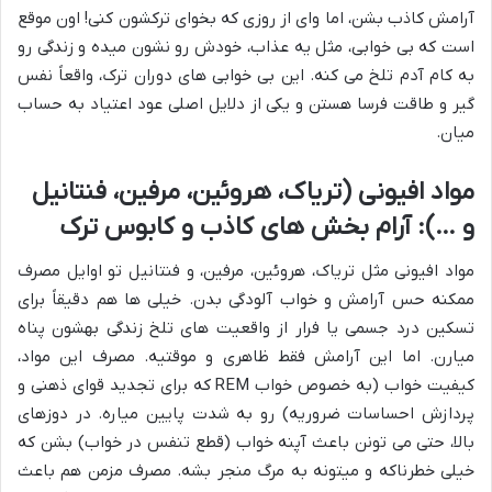
آرامش کاذب بشن، اما وای از روزی که بخوای ترکشون کنی! اون موقع
است که بی خوابی، مثل یه عذاب، خودش رو نشون میده و زندگی رو
به کام آدم تلخ می کنه. این بی خوابی های دوران ترک، واقعاً نفس
گیر و طاقت فرسا هستن و یکی از دلایل اصلی عود اعتیاد به حساب
میان.
مواد افیونی (تریاک، هروئین، مرفین، فنتانیل
و …): آرام بخش های کاذب و کابوس ترک
مواد افیونی مثل تریاک، هروئین، مرفین، و فنتانیل تو اوایل مصرف
ممکنه حس آرامش و خواب آلودگی بدن. خیلی ها هم دقیقاً برای
تسکین درد جسمی یا فرار از واقعیت های تلخ زندگی بهشون پناه
میارن. اما این آرامش فقط ظاهری و موقتیه. مصرف این مواد،
کیفیت خواب (به خصوص خواب REM که برای تجدید قوای ذهنی و
پردازش احساسات ضروریه) رو به شدت پایین میاره. در دوزهای
بالا، حتی می تونن باعث آپنه خواب (قطع تنفس در خواب) بشن که
خیلی خطرناکه و میتونه به مرگ منجر بشه. مصرف مزمن هم باعث