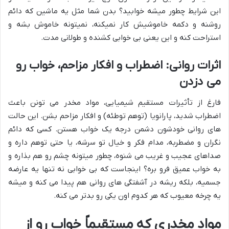
این شرایط چطور میشه خوابید؟ بدن شما مثل یه ماشین که دائم
روشنه و دکمه خاموشیش کار نمیکنه، نمیتونه خاموش بشه و
استراحت کنه و این یعنی بی خوابی کشنده و طولانی مدت.
اثرات روانی: اضطراب و افکار مزاحم، خواب رو
می دزدن
فارغ از تأثیرات مستقیم شیمیایی، مواد مخدر می تونن باعث
اضطراب شدید، پارانویا (توهم توطئه) و افکار مزاحم بشن. این حالت
های روانی خودشون دشمن درجه یک خواب هستن. کسی که دائم
نگران و مضطربه، مدام فکر و خیال تو سرشه، یا حتی توهم داره و
صداهای عجیب و غریب می شنوه، چطور میتونه چشم رو هم بذاره و
به خواب عمیق فرو بره؟ اینجاست که بی خوابی نه تنها یه عارضه
جسمیه، بلکه ریشه در آشفتگی های روانی هم پیدا می کنه و میشه
یه چرخه معیوب که هر کدوم اون یکی رو بدتر می کنه.
مواد مخدری که مستقیماً خواب رو از