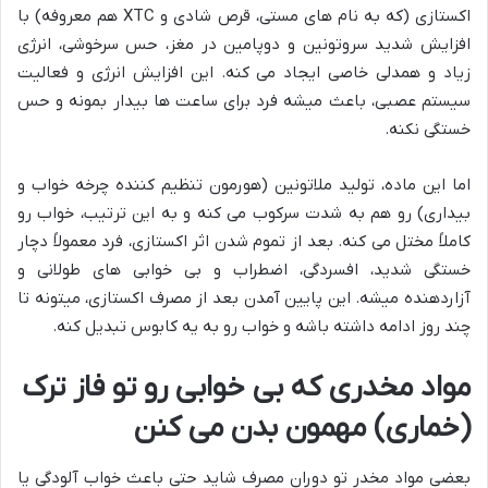
اکستازی (که به نام های مستی، قرص شادی و XTC هم معروفه) با
افزایش شدید سروتونین و دوپامین در مغز، حس سرخوشی، انرژی
زیاد و همدلی خاصی ایجاد می کنه. این افزایش انرژی و فعالیت
سیستم عصبی، باعث میشه فرد برای ساعت ها بیدار بمونه و حس
خستگی نکنه.
اما این ماده، تولید ملاتونین (هورمون تنظیم کننده چرخه خواب و
بیداری) رو هم به شدت سرکوب می کنه و به این ترتیب، خواب رو
کاملاً مختل می کنه. بعد از تموم شدن اثر اکستازی، فرد معمولاً دچار
خستگی شدید، افسردگی، اضطراب و بی خوابی های طولانی و
آزاردهنده میشه. این پایین آمدن بعد از مصرف اکستازی، میتونه تا
چند روز ادامه داشته باشه و خواب رو به یه کابوس تبدیل کنه.
مواد مخدری که بی خوابی رو تو فاز ترک
(خماری) مهمون بدن می کنن
بعضی مواد مخدر تو دوران مصرف شاید حتی باعث خواب آلودگی یا