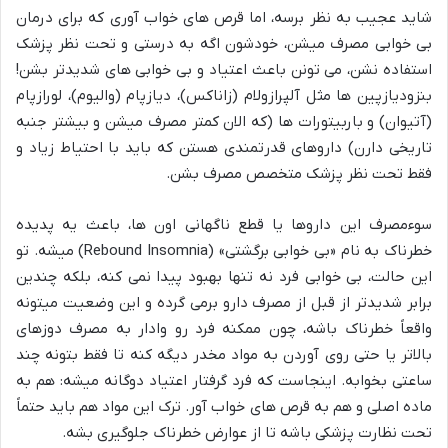
شاید عجیب به نظر برسه، اما قرص های خواب آوری که برای درمان
بی خوابی مصرف میشن، خودشون اگه به درستی و تحت نظر پزشک
استفاده نشن، می تونن باعث اعتیاد و بی خوابی های شدیدتر بشن!
بنزودیازپین ها مثل آلپرازولام (زاناکس)، دیازپام (والیوم)، لورازپام
(آتیوان) و باربیتورات ها (که الان کمتر مصرف میشن و بیشتر جنبه
تاریخی دارن) داروهای قدرتمندی هستن که باید با احتیاط زیاد و
فقط تحت نظر پزشک متخصص مصرف بشن.
سوءمصرف این داروها یا قطع ناگهانی اون ها، باعث یه پدیده
خطرناک به نام «بی خوابی برگشتی» (Rebound Insomnia) میشه. تو
این حالت، بی خوابی فرد نه تنها بهبود پیدا نمی کنه، بلکه چندین
برابر شدیدتر از قبل از مصرف دارو برمی گرده و این وضعیت میتونه
واقعاً خطرناک باشه، چون ممکنه فرد رو وادار به مصرف دوزهای
بالاتر یا حتی روی آوردن به مواد مخدر دیگه کنه تا فقط بتونه چند
ساعتی بخوابه. اینجاست که فرد گرفتار اعتیاد دوگانه میشه: هم به
ماده اصلی و هم به قرص های خواب آور. ترک این مواد هم باید حتماً
تحت نظارت پزشکی باشه تا از عوارض خطرناک جلوگیری بشه.