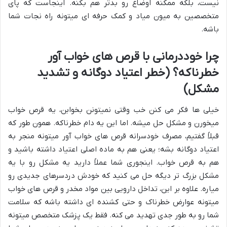
نیست، بلکه ممکنه اوضاع رو بدتر هم بکنه. اینجاست که پای
متخصصین به میون میاد و کمک حرفه ای میتونه راه نجات شما
باشه.
چرا خوددرمانی با قرص های خواب آور
خطرناکه؟ (خطر اعتیاد دوگانه و تشدید
مشکل)
خیلی ها فکر می کنن خب وقتی نمیتونن بخوابن، یه قرص خواب
میخورن و مشکل حل میشه. اما این یه دام خطرناکه. همون طور که
قبلاً گفتیم، مصرف خودسرانه قرص های خواب آور میتونه منجر به
اعتیاد دوگانه بشه؛ یعنی هم به ماده اصلی اعتیاد داشته باشید و
هم به قرص خواب. اینجوری شما عملاً دارید یه مشکل رو با یه
مشکل بزرگ تر دیگه حل می کنید که خودش دردسرهای جدیدی رو
میاره. علاوه بر این، تداخل دارویی بین مواد مخدر و قرص های خواب
میتونه عوارض خطرناک و حتی کشنده ای داشته باشه که سلامت
شما رو به طور جدی تهدید می کنه. فقط یک پزشک متخصص میتونه