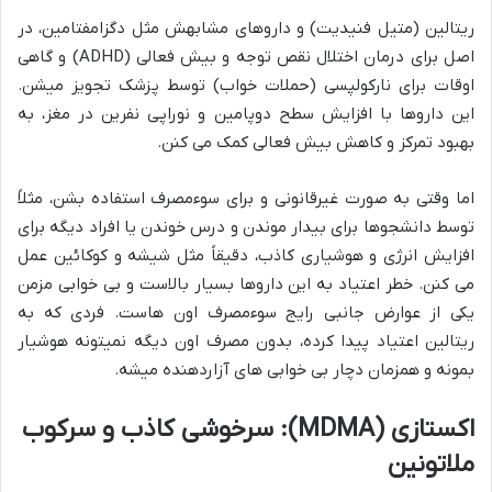
ریتالین (متیل فنیدیت) و داروهای مشابهش مثل دگزامفتامین، در
اصل برای درمان اختلال نقص توجه و بیش فعالی (ADHD) و گاهی
اوقات برای نارکولپسی (حملات خواب) توسط پزشک تجویز میشن.
این داروها با افزایش سطح دوپامین و نوراپی نفرین در مغز، به
بهبود تمرکز و کاهش بیش فعالی کمک می کنن.
اما وقتی به صورت غیرقانونی و برای سوءمصرف استفاده بشن، مثلاً
توسط دانشجوها برای بیدار موندن و درس خوندن یا افراد دیگه برای
افزایش انرژی و هوشیاری کاذب، دقیقاً مثل شیشه و کوکائین عمل
می کنن. خطر اعتیاد به این داروها بسیار بالاست و بی خوابی مزمن
یکی از عوارض جانبی رایج سوءمصرف اون هاست. فردی که به
ریتالین اعتیاد پیدا کرده، بدون مصرف اون دیگه نمیتونه هوشیار
بمونه و همزمان دچار بی خوابی های آزاردهنده میشه.
اکستازی (MDMA): سرخوشی کاذب و سرکوب
ملاتونین