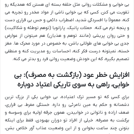
بی خوابی و مشکلات روانی مثل حلقه بسته ای هستن که همدیگه رو
تقویت می کنن. کسی که بی خوابی ناشی از مواد مخدر رو تجربه می
کنه، معمولاً با افسردگی شدید، اضطراب دائمی و حس بی قراری دست
و پنجه نرم می کنه. حملات پانیک، پارانویا (توهم توطئه و شکاکیت)
و حتی روان پریشی (مانند توهم و هذیان) هم میتونن از عوارض
جدی بی خوابی های طولانی باشن، به خصوص در مورد محرک ها. مغز
خسته، نمیتونه درست فکر کنه، احساسات رو مدیریت کنه و منطقی
تصمیم بگیره، که این خودش وضعیت روانی فرد رو بدتر می کنه.
افزایش خطر عود (بازگشت به مصرف): بی
خوابی، راهی به سوی تاریکی اعتیاد دوباره
برای کسی که تو مسیر ترک اعتیاده، بی خوابی یکی از بزرگ ترین
دشمنانه و حکم یه مین نامرئی رو داره. خستگی مفرط، بی قراری،
ضعف اراده و ناتوانی در خوابیدن، همون جرقه اولیه برای وسوسه و
برگشت به مصرفه. خیلی از افراد تو دوران بهبودی، فقط برای اینکه
بتونن چند ساعت بخوابن و از این وضعیت عذاب آور خلاص بشن،