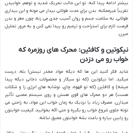
بیشتر ادامه پیدا کنه. تو این حالت تحریک شدید و توهم، خوابیدن
تقریباً غیرممکنه. بدن برای مدت طولانی بیدار می مونه و این بیداری
طولانی، به سلامت جسم و روان آسیب جدی می زنه، چون مغز و بدن
فرصت لازم برای استراحت و ترمیم رو پیدا نمی کنن و به مرور تحلیل
میرن.
نیکوتین و کافئین: محرک های روزمره که
خواب رو می دزدن
شاید فکر کنید این ها که دیگه مواد مخدر نیستن! بله، درست
میگید. اما نیکوتین (که تو سیگار و محصولات دخانی دیگه پیدا
میشه) و کافئین (که تو قهوه، چای، نوشابه های انرژی زا و شکلات
هست) هر دو محرک های قوی هستن و روی سیستم عصبی تأثیر
میذارن. مصرف زیاد یا نزدیک به زمان خواب این مواد، به راحتی می
تونه جلوی شروع خواب رو بگیره و حتی اگه بخوابید، کیفیت خوابتون
رو پایین بیاره و باعث بشه خوابتون عمیق نباشه.
خیلی ها عادت دارن قبل از خواب قهوه یا چای پررنگ بنوشن، غافل