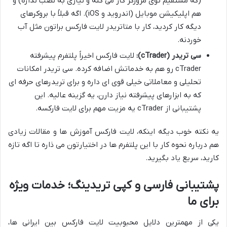
(که مستقیم توی مرورگر کار می کنه و نیازی به نصب نداره) و
هم اپلیکیشن موبایل (اندروید و iOS). اگه قبلاً با بروکرهای
دیگه کار کردید، کار با متاتریدر لایت فارکس براتون مثل آب
خوردنه.
سی تریدر (cTrader):
لایت فارکس اخیراً پلتفرم پیشرفته
cTrader رو هم به خدماتش اضافه کرده. سی تریدر امکانات
تحلیلی و معاملاتی خیلی قوی ای داره و برای تریدرهای حرفه ای
که به ابزارهای پیشرفته نیاز دارن، یه گزینه عالیه. این
پشتیبانی از cTrader یه مزیت مهم برای لایت فارکسه.
یه نکته خوب دیگه اینکه، لایت فارکس آموزش ها و مقالات زیادی
هم درباره نحوه کار با این پلتفرم ها در اختیارتون می ذاره تا اگه تازه
کارید، سریع یاد بگیرید.
پشتیبانی فارسی و کپی تریدینگ؛ خدمات ویژه
برای ما
یکی از مهمترین دلایل محبوبیت لایت فارکس بین ایرانی ها،