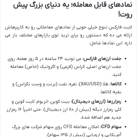
نمادهای قابل معامله؛ یه دنیای بزرگ پیش
روت!
لایت فارکس تنوع خیلی خوبی از نمادهای معاملاتی رو به کاربرهاش
ارائه می ده که دستتون رو برای ترید توی بازارهای مختلف باز می
ذاره. این نمادها شامل:
جفت ارزهای فارکس:
می تونید ۲۴ ساعته در ۵ روز هفته، روی
جفت ارزهای اصلی، کراس (فرعی) و اگزوتیک (خاص) معامله
کنید.
کالاها:
طلا (XAU/USD)، نقره، نفت (برنت و وست تگزاس) و
بقیه کالاها.
رمزارزها (ارزهای دیجیتال):
بیت کوین، اتریوم، لایت کوین و
کلی رمزارز دیگه (بیش از ۸۰ ارز دیجیتال). حتی اخیراً ۱۶ رمزارز
جدید هم اضافه شده.
سهام CFD:
امکان معامله CFD روی سهام شرکت های بزرگ
آمریکایی و اروپایی (بیش از ۱۳۵ سهام).