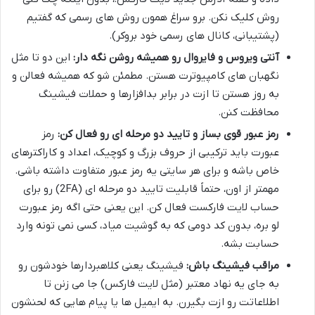
روش کلیک نکن. برو سراغ همون روش های رسمی که گفتیم
(پشتیبانی، کانال های رسمی خود بروکر).
آنتی ویروس و فایروال رو همیشه روشن نگه دار:
این دو تا مثل
نگهبان های کامپیوترت هستن. مطمئن شو که همیشه فعالن و
به روز هستن تا ازت در برابر بدافزارها و حملات فیشینگ
محافظت کنن.
رمز عبور قوی بساز و تایید دو مرحله ای رو فعال کن:
رمز
عبورت باید ترکیبی از حروف بزرگ و کوچیک، اعداد و کاراکترهای
خاص باشه و برای هر سایتی یه رمز عبور متفاوت داشته باشی.
مهمتر از اون، حتماً قابلیت تایید دو مرحله ای (2FA) رو برای
حساب لایت فارکست فعال کن. این یعنی حتی اگه رمز عبورت
لو بره، بدون کد دومی که به گوشیت میاد، کسی نمی تونه وارد
حسابت بشه.
مراقب فیشینگ باش:
فیشینگ یعنی کلاهبردارها خودشون رو
به جای یه نهاد معتبر (مثل لایت فارکس) جا می زنن تا
اطلاعاتت رو ازت بگیرن. به ایمیل ها یا پیام هایی که لحنشون