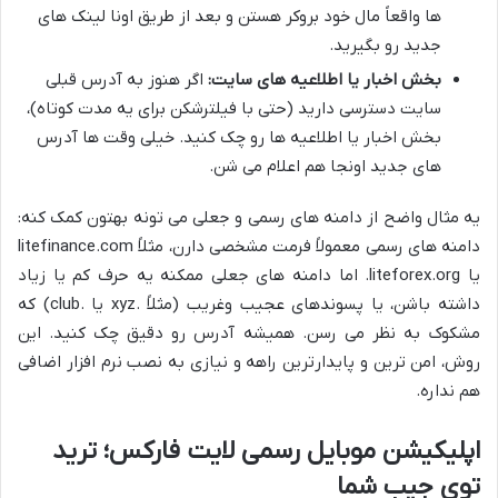
ها واقعاً مال خود بروکر هستن و بعد از طریق اونا لینک های
جدید رو بگیرید.
بخش اخبار یا اطلاعیه های سایت:
اگر هنوز به آدرس قبلی
سایت دسترسی دارید (حتی با فیلترشکن برای یه مدت کوتاه)،
بخش اخبار یا اطلاعیه ها رو چک کنید. خیلی وقت ها آدرس
های جدید اونجا هم اعلام می شن.
یه مثال واضح از دامنه های رسمی و جعلی می تونه بهتون کمک کنه:
دامنه های رسمی معمولاً فرمت مشخصی دارن، مثلاً litefinance.com
یا liteforex.org. اما دامنه های جعلی ممکنه یه حرف کم یا زیاد
داشته باشن، یا پسوندهای عجیب وغریب (مثلاً .xyz یا .club) که
مشکوک به نظر می رسن. همیشه آدرس رو دقیق چک کنید. این
روش، امن ترین و پایدارترین راهه و نیازی به نصب نرم افزار اضافی
هم نداره.
اپلیکیشن موبایل رسمی لایت فارکس؛ ترید
توی جیب شما