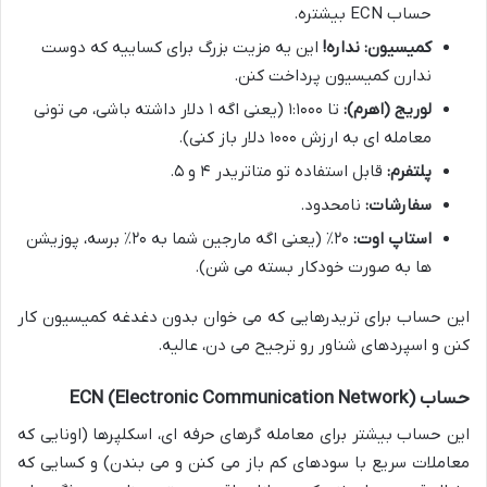
حساب ECN بیشتره.
کمیسیون:
نداره!
این یه مزیت بزرگ برای کساییه که دوست
ندارن کمیسیون پرداخت کنن.
لوریج (اهرم):
تا ۱:۱۰۰۰ (یعنی اگه ۱ دلار داشته باشی، می تونی
معامله ای به ارزش ۱۰۰۰ دلار باز کنی).
پلتفرم:
قابل استفاده تو متاتریدر ۴ و ۵.
سفارشات:
نامحدود.
استاپ اوت:
۲۰٪ (یعنی اگه مارجین شما به ۲۰٪ برسه، پوزیشن
ها به صورت خودکار بسته می شن).
این حساب برای تریدرهایی که می خوان بدون دغدغه کمیسیون کار
کنن و اسپردهای شناور رو ترجیح می دن، عالیه.
حساب ECN (Electronic Communication Network)
این حساب بیشتر برای معامله گرهای حرفه ای، اسکلپرها (اونایی که
معاملات سریع با سودهای کم باز می کنن و می بندن) و کسایی که