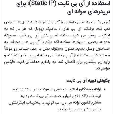
استفاده از آی پی ثابت (Static IP)؛ برای
تریدرهای حرفه ای
آی پی ثابت به معنی داشتن یه آدرس اینترنتیه که هیچ وقت عوض
نمی شه. برخلاف آی پی های داینامیک (پویا) که هر بار که به
اینترنت وصل می شید ممکنه تغییر کنن، آی پی ثابت همیشه
همونه. بعضی از بروکرها ممکنه اگه دائم با آی پی های مختلف به
حسابتون وصل بشید، بهتون مشکوک بشن یا حتی حساب رو موقتاً
مسدود کنن. استفاده از آی پی ثابت می تونه این ریسک رو کم کنه و
پایداری بیشتری برای اتصال شما به پلتفرم معاملاتی لایت فارکس
فراهم کنه.
چگونگی تهیه آی پی ثابت:
ارائه دهندگان اینترنت:
بعضی از شرکت های ارائه دهنده
اینترنت (ISP) توی ایران، خدمات آی پی ثابت رو به
مشتریانشون ارائه می دن. می تونید با پشتیبانی اینترنتتون
تماس بگیرید و جویا بشید.