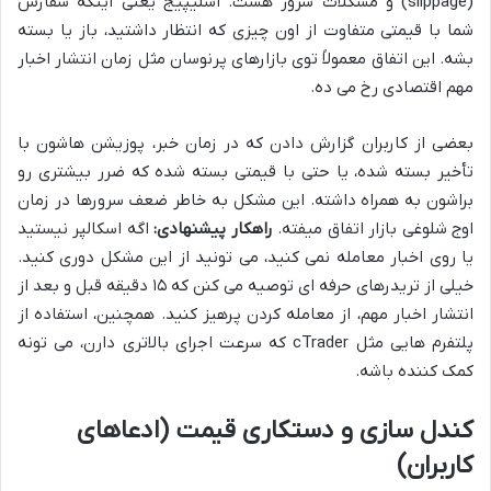
(slippage) و مشکلات سرور هست. اسلیپیج یعنی اینکه سفارش
شما با قیمتی متفاوت از اون چیزی که انتظار داشتید، باز یا بسته
بشه. این اتفاق معمولاً توی بازارهای پرنوسان مثل زمان انتشار اخبار
مهم اقتصادی رخ می ده.
بعضی از کاربران گزارش دادن که در زمان خبر، پوزیشن هاشون با
تأخیر بسته شده، یا حتی با قیمتی بسته شده که ضرر بیشتری رو
براشون به همراه داشته. این مشکل به خاطر ضعف سرورها در زمان
اوج شلوغی بازار اتفاق میفته.
راهکار پیشنهادی:
اگه اسکالپر نیستید
یا روی اخبار معامله نمی کنید، می تونید از این مشکل دوری کنید.
خیلی از تریدرهای حرفه ای توصیه می کنن که ۱۵ دقیقه قبل و بعد از
انتشار اخبار مهم، از معامله کردن پرهیز کنید. همچنین، استفاده از
پلتفرم هایی مثل cTrader که سرعت اجرای بالاتری دارن، می تونه
کمک کننده باشه.
کندل سازی و دستکاری قیمت (ادعاهای
کاربران)