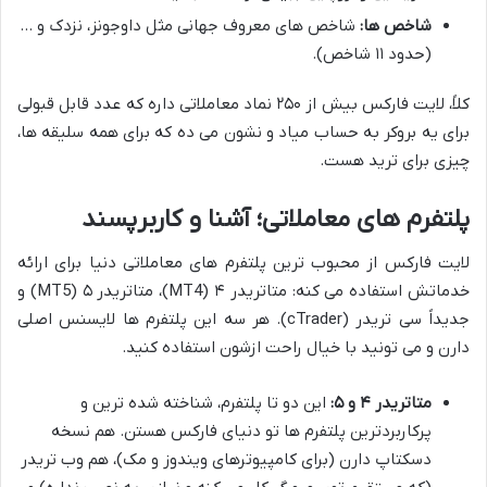
شاخص ها:
شاخص های معروف جهانی مثل داوجونز، نزدک و …
(حدود ۱۱ شاخص).
کلاً، لایت فارکس بیش از ۲۵۰ نماد معاملاتی داره که عدد قابل قبولی
برای یه بروکر به حساب میاد و نشون می ده که برای همه سلیقه ها،
چیزی برای ترید هست.
پلتفرم های معاملاتی؛ آشنا و کاربرپسند
لایت فارکس از محبوب ترین پلتفرم های معاملاتی دنیا برای ارائه
خدماتش استفاده می کنه: متاتریدر ۴ (MT4)، متاتریدر ۵ (MT5) و
جدیداً سی تریدر (cTrader). هر سه این پلتفرم ها لایسنس اصلی
دارن و می تونید با خیال راحت ازشون استفاده کنید.
متاتریدر ۴ و ۵:
این دو تا پلتفرم، شناخته شده ترین و
پرکاربردترین پلتفرم ها تو دنیای فارکس هستن. هم نسخه
دسکتاپ دارن (برای کامپیوترهای ویندوز و مک)، هم وب تریدر