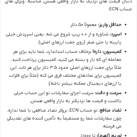
دنبال قیمت های نزدیک به بازار واقعی هستن، مناسبه. ویژگی های
حساب ECN:
حداقل واریز:
معمولاً ۵۰ دلار.
اسپرد:
شناوره و از ۰.۰ پیپ شروع می شه. یعنی اسپردش خیلی
پایینه یا حتی صفر (روی جفت ارزهای اصلی).
کمیسیون:
داره!
برخلاف حساب استاندارد، شما باید برای هر
معامله ای که باز و بسته می کنید، کمیسیون پرداخت کنید.
مثلاً برای جفت ارزهای اصلی حدود ۳.۵ دلار برای هر لات. این
کمیسیون برای نمادهای مختلف فرق می کنه (مثلاً برای فلزات
یا ارزهای دیجیتال ممکنه بیشتر باشه).
سرعت و دقت:
سرعت اجرای سفارشات تو این حساب خیلی
بالاست و قیمت ها نزدیکتر به بازار واقعی هستن.
تضاد منافع:
تو حساب ECN، بروکر تضاد منافعی با شما نداره،
چون سفارشات شما رو مستقیماً به تأمین کننده های نقدینگی
می فرسته.
لوریج (اهرم):
تا ۱:۱۰۰۰.