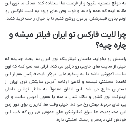
به موقع تصمیم بگیره و از فرصت ها استفاده کنه. هدف ما توی این
مقاله اینه که همه راه ها و فوت وفن های ورود به لایت فارکس رو،
اونم بدون فیلترشکن، براتون روشن کنیم تا با خیال راحت ترید کنید.
چرا لایت فارکس تو ایران فیلتر میشه و
چاره چیه؟
راستش رو بخواید، داستان فیلترینگ توی ایران یه بحث جدیده که
خیلی از سایت های خارجی رو درگیر می کنه، فرقی هم نمی کنه که اون
سایت آموزشی باشه یا یه پلتفرم مالی. بروکر لایت فارکس هم از این
قاعده مستثنی نیست و گاهی اوقات آدرس سایتش توی ایران از
دسترس خارج می شه. این اتفاق معمولاً به خاطر قوانین داخلی
اینترنت توی کشور و بلاک شدن دامنه یا همون آدرس سایت و آی
پی های مربوط بهش رخ می ده. خیلی وقت ها، کاربران برای دور زدن
این محدودیت ها سراغ فیلترشکن های عمومی می رن که خب، این
خودش کلی دردسر و ریسک امنیتی داره.