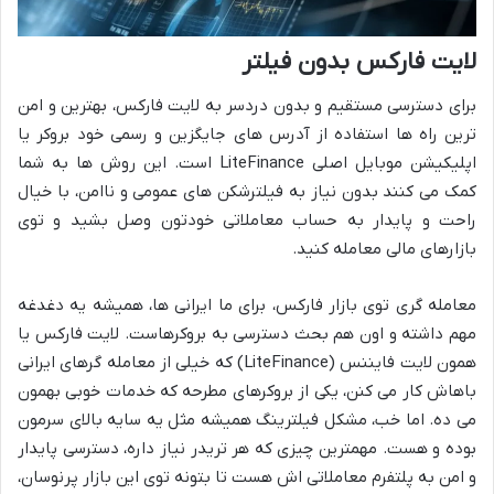
لایت فارکس بدون فیلتر
برای دسترسی مستقیم و بدون دردسر به لایت فارکس، بهترین و امن
ترین راه ها استفاده از آدرس های جایگزین و رسمی خود بروکر یا
اپلیکیشن موبایل اصلی LiteFinance است. این روش ها به شما
کمک می کنند بدون نیاز به فیلترشکن های عمومی و ناامن، با خیال
راحت و پایدار به حساب معاملاتی خودتون وصل بشید و توی
بازارهای مالی معامله کنید.
معامله گری توی بازار فارکس، برای ما ایرانی ها، همیشه یه دغدغه
مهم داشته و اون هم بحث دسترسی به بروکرهاست. لایت فارکس یا
همون لایت فایننس (LiteFinance) که خیلی از معامله گرهای ایرانی
باهاش کار می کنن، یکی از بروکرهای مطرحه که خدمات خوبی بهمون
می ده. اما خب، مشکل فیلترینگ همیشه مثل یه سایه بالای سرمون
بوده و هست. مهمترین چیزی که هر تریدر نیاز داره، دسترسی پایدار
و امن به پلتفرم معاملاتی اش هست تا بتونه توی این بازار پرنوسان،