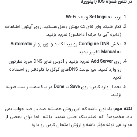
در تلفن همراه iOS (آیفون):
برید به
Settings
و بعد
Wi-Fi
.
کنار شبکه وای فای که بهش وصل هستید، روی آیکون اطلاعات
(دایره آبی با حرف i داخلش) ضربه بزنید.
بخش
Configure DNS
رو پیدا کنید و اون رو از
Automatic
به
Manual
تغییر بدید.
روی
Add Server
ضربه بزنید و آدرس های DNS مورد نظرتون
رو وارد کنید. می تونید DNSهای گوگل یا کلودفلر رو استفاده
کنید.
بعد از وارد کردن، روی
Save
یا
Done
در بالا سمت راست ضربه
بزنید.
نکته مهم:
یادتون باشه که این روش همیشه صد در صد جواب نمی
ده، مخصوصاً اگه فیلترینگ خیلی شدید باشه. اما برای بعضی از
موارد می تونه مؤثر باشه و ارزش امتحان کردن رو داره.