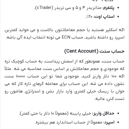
پلتفرم:
متاتریدر ۴ و ۵ و سی تریدر (cTrader).
استاپ اوت:
۲۰٪.
اگه اسکلپر هستید یا حجم معاملاتتون بالاست و می خواید کمترین
اسپرد رو داشته باشید، حساب ECN می تونه انتخاب ایده آلی باشه.
حساب سنت (Cent Account)
حساب سنت، همونطور که از اسمش پیداست، یه حساب کوچیک تره
که موجودی و حجم معاملاتش بر اساس سنت محاسبه می شه. مثلاً
اگه ۱۰۰ دلار واریز کنید، موجودی شما تو این حساب ۱۰۰۰۰ سنت
نشون داده می شه. این حساب برای معامله گرهای تازه کار که می
خوان با ریسک خیلی کمتری وارد بازار بشن و استراتژی هاشون رو
تست کنن، عالیه.
حداقل واریز:
خیلی پایینه (معمولاً ۱۰ دلار یا حتی کمتر).
اسپرد:
معمولاً از حساب استاندارد هم بیشتره.