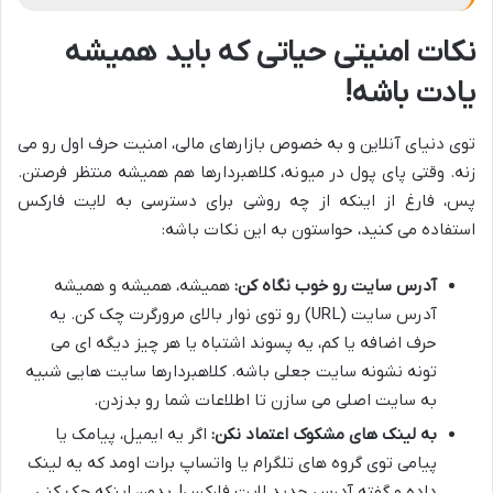
نکات امنیتی حیاتی که باید همیشه
یادت باشه!
توی دنیای آنلاین و به خصوص بازارهای مالی، امنیت حرف اول رو می
زنه. وقتی پای پول در میونه، کلاهبردارها هم همیشه منتظر فرصتن.
پس، فارغ از اینکه از چه روشی برای دسترسی به لایت فارکس
استفاده می کنید، حواستون به این نکات باشه:
آدرس سایت رو خوب نگاه کن:
همیشه، همیشه و همیشه
آدرس سایت (URL) رو توی نوار بالای مرورگرت چک کن. یه
حرف اضافه یا کم، یه پسوند اشتباه یا هر چیز دیگه ای می
تونه نشونه سایت جعلی باشه. کلاهبردارها سایت هایی شبیه
به سایت اصلی می سازن تا اطلاعات شما رو بدزدن.
به لینک های مشکوک اعتماد نکن:
اگر یه ایمیل، پیامک یا
پیامی توی گروه های تلگرام یا واتساپ برات اومد که یه لینک
داده و گفته آدرس جدید لایت فارکس!، بدون اینکه چک کنی