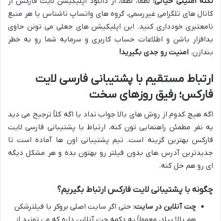
نکته امنیتی حیاتی:
لطفاً، لطفاً، از دانلود اپلیکیشن لایت فارکس از
کانال های تلگرامی غیررسمی، گروه های واتساپ ناشناس یا هر منبع
نامعتبری خودداری کنید. این اپلیکیشن های جعلی می تونن حاوی
بدافزار باشن و اطلاعات حساب کاربری و سرمایه شما رو به خطر
بندازن.
امنیت رو جدی بگیرید!
ارتباط مستقیم با پشتیبانی فارسی لایت
فارکس؛ رفیق روزهای سخت
اگه هیچ کدوم از روش های بالا جواب نداد یا اگه کلاً ترجیح می دید
یه نفر مطمئن راهنمایی تون کنه، ارتباط با پشتیبانی فارسی لایت
فارکس بهترین گزینه است. تیم پشتیبانی اون ها آماده است تا
جدیدترین آدرس های بدون فیلتر رو بهتون بده و هر مشکل دیگه
ای رو هم حل کنه.
چگونه با پشتیبانی لایت فارکس ارتباط بگیریم؟
چت آنلاین در سایت:
حتی اگر سایت اصلی بروکر با فیلترشکن
هم بالا بیاد، معمولاً یه دکمه چت آنلاین داره که می تونید از