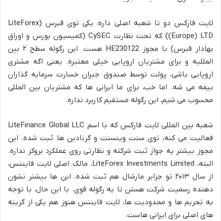
لایت فارکس دو تا شعبه اصلی داره: یکی توی قبرس (LiteForex
(Europe) LTD) که تحت نظارت CySEC (کمیسیون بورس و اوراق
بهادار قبرس) با مجوز HE230122 هست. این رگوله سطح ۲ بین
المللیه و برای مشتریان اروپایی خیلی معتبره. یعنی اگه مشتری
اروپایی باشی، پولت توسط صندوق جبران خسارت سرمایه گذاران
بیمه می شه. اما خب، برای ما ایرانی ها که مشتریان بین المللی
محسوب می شیم، این رگوله مستقیم کاربرد نداره.
شعبه بین المللی لایت فارکس که با اسم LiteFinance Global LLC
فعالیت می کنه، توی سنت وینسنت و گرنادین ها ثبت شده. این
مجوز بیشتر یه جواز ثبت شرکته و نظارتی روی عملکرد بروکر نداره.
البته، LiteForex Investments Limited، مالک اصلی لایت فایننس،
از سال ۲۰۱۳ تو جزایر مارشال هم ثبت شده. این ها بیشتر نشون
دهنده رسمیت شرکت هستن تا یه رگوله قوی. با این حال، با توجه
به تحریم ها و محدودیت ها، لایت فایننس هنوز هم یکی از گزینه
های اصلی برای ایرانی هاست.