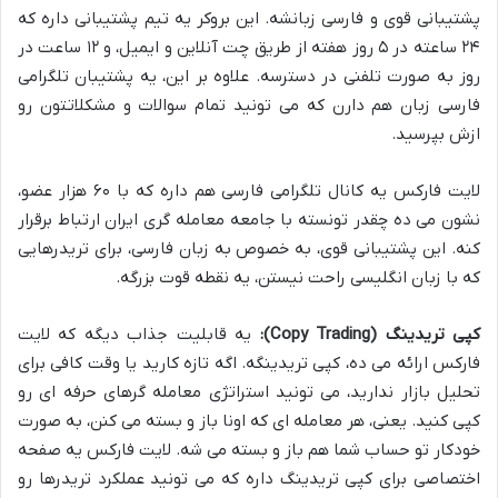
پشتیبانی قوی و فارسی زبانشه. این بروکر یه تیم پشتیبانی داره که
۲۴ ساعته در ۵ روز هفته از طریق چت آنلاین و ایمیل، و ۱۲ ساعت در
روز به صورت تلفنی در دسترسه. علاوه بر این، یه پشتیبان تلگرامی
فارسی زبان هم دارن که می تونید تمام سوالات و مشکلاتتون رو
ازش بپرسید.
لایت فارکس یه کانال تلگرامی فارسی هم داره که با ۶۰ هزار عضو،
نشون می ده چقدر تونسته با جامعه معامله گری ایران ارتباط برقرار
کنه. این پشتیبانی قوی، به خصوص به زبان فارسی، برای تریدرهایی
که با زبان انگلیسی راحت نیستن، یه نقطه قوت بزرگه.
کپی تریدینگ (Copy Trading):
یه قابلیت جذاب دیگه که لایت
فارکس ارائه می ده، کپی تریدینگه. اگه تازه کارید یا وقت کافی برای
تحلیل بازار ندارید، می تونید استراتژی معامله گرهای حرفه ای رو
کپی کنید. یعنی، هر معامله ای که اونا باز و بسته می کنن، به صورت
خودکار تو حساب شما هم باز و بسته می شه. لایت فارکس یه صفحه
اختصاصی برای کپی تریدینگ داره که می تونید عملکرد تریدرها رو