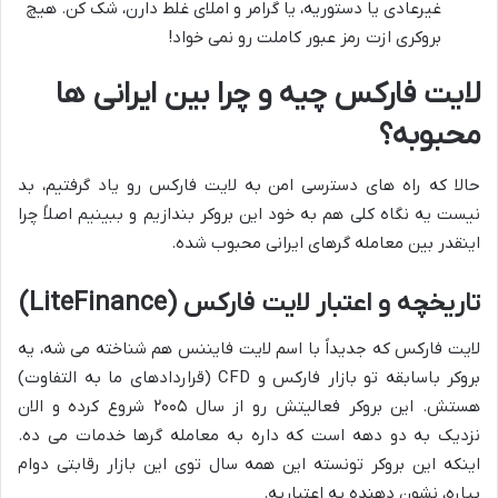
غیرعادی یا دستوریه، یا گرامر و املای غلط دارن، شک کن. هیچ
بروکری ازت رمز عبور کاملت رو نمی خواد!
لایت فارکس چیه و چرا بین ایرانی ها
محبوبه؟
حالا که راه های دسترسی امن به لایت فارکس رو یاد گرفتیم، بد
نیست یه نگاه کلی هم به خود این بروکر بندازیم و ببینیم اصلاً چرا
اینقدر بین معامله گرهای ایرانی محبوب شده.
تاریخچه و اعتبار لایت فارکس (LiteFinance)
لایت فارکس که جدیداً با اسم لایت فایننس هم شناخته می شه، یه
بروکر باسابقه تو بازار فارکس و CFD (قراردادهای ما به التفاوت)
هستش. این بروکر فعالیتش رو از سال ۲۰۰۵ شروع کرده و الان
نزدیک به دو دهه است که داره به معامله گرها خدمات می ده.
اینکه این بروکر تونسته این همه سال توی این بازار رقابتی دوام
بیاره، نشون دهنده یه اعتباریه.