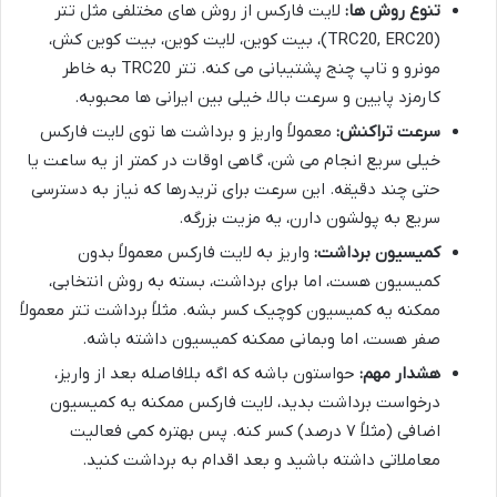
تنوع روش ها:
لایت فارکس از روش های مختلفی مثل تتر
(TRC20, ERC20)، بیت کوین، لایت کوین، بیت کوین کش،
مونرو و تاپ چنج پشتیبانی می کنه. تتر TRC20 به خاطر
کارمزد پایین و سرعت بالا، خیلی بین ایرانی ها محبوبه.
سرعت تراکنش:
معمولاً واریز و برداشت ها توی لایت فارکس
خیلی سریع انجام می شن، گاهی اوقات در کمتر از یه ساعت یا
حتی چند دقیقه. این سرعت برای تریدرها که نیاز به دسترسی
سریع به پولشون دارن، یه مزیت بزرگه.
کمیسیون برداشت:
واریز به لایت فارکس معمولاً بدون
کمیسیون هست، اما برای برداشت، بسته به روش انتخابی،
ممکنه یه کمیسیون کوچیک کسر بشه. مثلاً برداشت تتر معمولاً
صفر هست، اما وبمانی ممکنه کمیسیون داشته باشه.
هشدار مهم:
حواستون باشه که اگه بلافاصله بعد از واریز،
درخواست برداشت بدید، لایت فارکس ممکنه یه کمیسیون
اضافی (مثلاً ۷ درصد) کسر کنه. پس بهتره کمی فعالیت
معاملاتی داشته باشید و بعد اقدام به برداشت کنید.