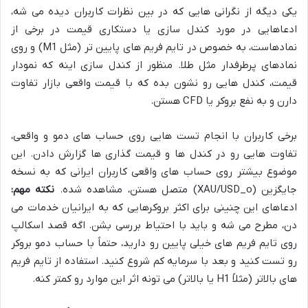
یکی دیگه از نگرانی هایی که در بین نظرات کاربران دیده می شه،
ادعاهایی در مورد کندل سازی یا دستکاری قیمت در برخی از
نمادهاست، به خصوص در تایم فریم های پایین تر (مثل M1) و روی
نمادهای پرطرفدار مثل طلا. منظور از کندل سازی اینه که نمودار
قیمت، کندل هایی رو نشون بده که با قیمت واقعی بازار تفاوت
دارن و به نفع بروکر یا CFD هستن.
برخی کاربران با انجام تست هایی روی حساب های دمو و واقعی،
تفاوت هایی رو در کندل ها و قیمت گذاری ها گزارش دادن. این
موضوع بیشتر روی حساب های واقعی کاربران ایرانی که به نسخه
جایگزین (XAU/USD_o) متصل هستن، مشاهده شده.
نکته مهم:
ادعاهای این چنینی برای اکثر بروکرهایی که به ایرانیان خدمات می
دن، مطرح می شه و باید با احتیاط بررسی بشن. اگه قصد اسکالپ
روی تایم فریم های خیلی پایین رو دارید، حتماً با حساب دمو بروکر
رو تست کنید و بعد با سرمایه کم شروع کنید. استفاده از تایم فریم
های بالاتر (مثلاً H1 یا بالاتر) می تونه اثر این موارد رو کمتر کنه.