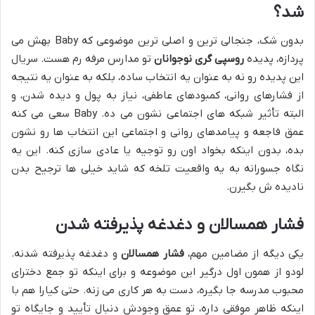
شد؟
بدون شک، جنجالی ترین و اصلی ترین موضوعی که Baby بهش می
پردازه، پدیده
روسپی گری نوجوانان
تو مدارس مرفه رم هست. سریال
این پدیده رو نه به عنوان یه انتخاب ساده، بلکه به عنوان یه نتیجه
از فشارهای روانی، کمبودهای عاطفی، نیاز به پول و دیده شدن، و
البته تأثیر شبکه های اجتماعی نشون می ده. Baby سعی می کنه
عمق فاجعه و پیامدهای روانی و اجتماعی این انتخاب ها رو نشون
بده، بدون اینکه بخواد اون رو توجیه یا عادی سازی کنه. این یه
نگاه جسورانه به یه واقعیت تلخه که شاید خیلی ها ترجیح بدن
نادیده ش بگیرن.
فشار همسالان و دغدغه پذیرفته شدن
یکی دیگه از مضامین مهم،
فشار همسالان
و دغدغه پذیرفته شدنه.
لودو از همون اول درگیر این موضوعه و برای اینکه تو جمع دخترای
محبوب مدرسه جا بگیره، دست به هر کاری می زنه. حتی کیارا هم با
اینکه ظاهر موفقی داره، تو عمق وجودش دنبال تأیید و جایگاه تو