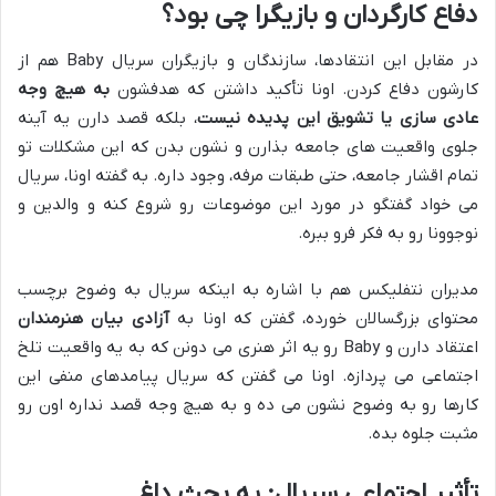
دفاع کارگردان و بازیگرا چی بود؟
در مقابل این انتقادها، سازندگان و بازیگران سریال Baby هم از
کارشون دفاع کردن. اونا تأکید داشتن که هدفشون
به هیچ وجه
عادی سازی یا تشویق این پدیده نیست
، بلکه قصد دارن یه آینه
جلوی واقعیت های جامعه بذارن و نشون بدن که این مشکلات تو
تمام اقشار جامعه، حتی طبقات مرفه، وجود داره. به گفته اونا، سریال
می خواد گفتگو در مورد این موضوعات رو شروع کنه و والدین و
نوجوونا رو به فکر فرو ببره.
مدیران نتفلیکس هم با اشاره به اینکه سریال به وضوح برچسب
محتوای بزرگسالان خورده، گفتن که اونا به
آزادی بیان هنرمندان
اعتقاد دارن و Baby رو یه اثر هنری می دونن که به یه واقعیت تلخ
اجتماعی می پردازه. اونا می گفتن که سریال پیامدهای منفی این
کارها رو به وضوح نشون می ده و به هیچ وجه قصد نداره اون رو
مثبت جلوه بده.
تأثیر اجتماعی سریال: یه بحث داغ