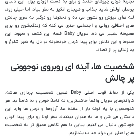
تجربه کردن چیزهای جدید و برای به دست آوردن پول. این دنیای
پرخطر، اولش شاید جذاب و هیجان انگیز به نظر بیاد، اما خیلی زود،
لبه های تیزش رو نشون می ده و دخترها رو درگیر یه سری چالش
های اخلاقی، روانی و اجتماعی جدی می کنه که زندگیشون رو برای
همیشه تغییر می ده. سریال Baby قصه این کشف و شهود، این
سقوط و این تلاش برای پیدا کردن خودشونه تو دل یه شهر شلوغ و
یه زندگی پر از تضاد.
شخصیت ها، آینه ای روبروی نوجوونی
پر چالش
یکی از نقاط قوت اصلی Baby همین شخصیت پردازی هاشه.
کاراکترهای سریال واقعاً خاکسترین؛ نه کاملاً خوبن و نه کاملاً بد. هر
کدومشون با یه کوله بار از عقده ها، آرزوها و ترس ها وارد این
داستان می شن و ما به عنوان بیننده، سفر اونا رو برای پیدا کردن
خودشون دنبال می کنیم. بیاین با هم نگاهی عمیق تر به شخصیت
های اصلی این درام جذاب بندازیم.