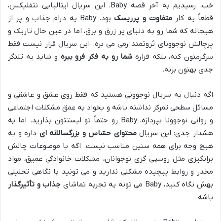
خب، رسیدیم به آخر قصه Baby. این سریال ایتالیایی نتفلیکس،
قطعاً یه کار
متفاوت و پرریسک
بود. Baby یه درام جذاب و پر از
هیجانه که شما رو به دنیای پر زرق و برق، اما در عین حال تاریک و
پرچالش نوجوونای ثروتمند رمی می بره. این سریال قرار نیست فقط
سرگرمتون کنه، بلکه قراره
شما رو به فکر فرو ببره
و شاید یه تلنگر
جدی بهتون بزنه.
اگه دنبال یه سریال نوجوونی هستید که فقط روی عشق و عاشقی و
مسائل سطحی تمرکز نداشته باشه و بخواد به عمق مشکلات اجتماعی
و روانی نوجوونا بپردازه، Baby رو حتماً تو لیستتون بذارید. اما یه
هشدار جدی: این سریال
محتوای حسّاس و بزرگسالانه ای
داره و به
هیچ وجه برای همه سنین مناسب نیست. اگه با موضوعات چالش
برانگیزی مثل روسپی گری نوجوانان، مشکلات خانوادگی عمیق، مواد
مخدر و روابط پیچیده مشکلی ندارید و می تونید با نگاهی تحلیلی
بهش نگاه کنید، Baby می تونه یه تجربه تماشای
جذاب و تأثیرگذار
باشه.