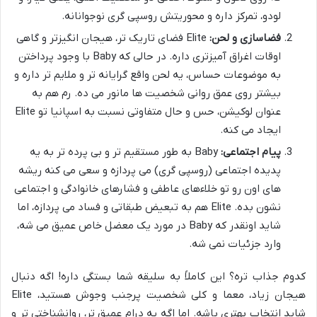
لودو، تمرکز داره و محوریتش روسپی گری نوجوانانه.
فضاسازی و لحن:
Elite فضای تاریک تر، هیجان انگیزتر و گاهی
اوقات اغراق آمیزتری داره. در حالی که Baby با وجود پرداختن
به موضوعات حساس، یه لحن واقع گرایانه تر و ملایم تر داره و
بیشتر روی عمق روانی شخصیت ها مانور می ده. رم هم به
عنوان لوکیشن، حس و حال متفاوتی نسبت به اسپانیا تو Elite
ایجاد می کنه.
پیام اجتماعی:
Baby به طور مستقیم تر و بی پرده تر به یه
پدیده اجتماعی (روسپی گری) می پردازه و سعی می کنه ریشه
های اون رو تو خلاءهای عاطفی و فشارهای خانوادگی و اجتماعی
نشون بده. Elite هم به تبعیض طبقاتی و فساد می پردازه، اما
شاید اونقدر که Baby در مورد یک معضل خاص عمیق می شه،
وارد جزئیات نمی شه.
کدوم جذاب تره؟ این کاملاً به سلیقه شما بستگی داره! اگه دنبال
هیجان زیاد، معما و کلی شخصیت پرجنب وجوش هستید، Elite
شاید انتخاب بهتری باشه. اما اگه یه درام عمیق تر، روانشناختی تر و