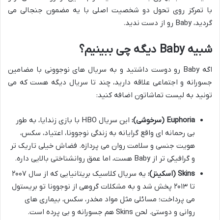
با تمرکز روی تحول دو شخصیت اصلی با یه مضمون جنجالی می
گردید، Baby رو از دست ندید.
شبیه Baby دیگه چی ببینیم؟
اگه Baby رو دوست داشتید و به سریال های نوجوونی با مضامین
جسورانه و اجتماعی علاقه دارید، چند تا سریال دیگه هست که می
تونید به لیست تماشاتون اضافه کنید:
Euphoria (سرخوشی):
این سریال HBO با بازی زندایا، به طور
بی رحمانه ای واقع گرایانه به زندگی نوجوونا، اعتیاد، سکس،
هویت جنسی و سلامت روان می پردازه. فضاش خیلی تاریک تر
و گرافیکی تر از Baby هست، اما عمق روانشناختی بالایی داره.
Skins (اسکینز):
یه سریال کلاسیک بریتانیایی که از سال ۲۰۰۷
تا ۲۰۱۳ پخش شد و به مشکلات گروهی از نوجوونا تو بریستول
می پرداخت؛ مسائلی مثل مواد مخدر، سکس، بیماری های
روانی و دوستی. لحن Skins هم جسورانه و بی پرده است.