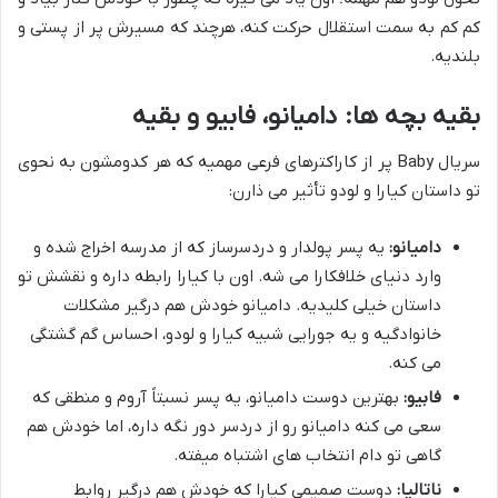
کم کم به سمت استقلال حرکت کنه، هرچند که مسیرش پر از پستی و
بلندیه.
بقیه بچه ها: دامیانو، فابیو و بقیه
سریال Baby پر از کاراکترهای فرعی مهمیه که هر کدومشون به نحوی
تو داستان کیارا و لودو تأثیر می ذارن:
دامیانو:
یه پسر پولدار و دردسرساز که از مدرسه اخراج شده و
وارد دنیای خلافکارا می شه. اون با کیارا رابطه داره و نقشش تو
داستان خیلی کلیدیه. دامیانو خودش هم درگیر مشکلات
خانوادگیه و یه جورایی شبیه کیارا و لودو، احساس گم گشتگی
می کنه.
فابیو:
بهترین دوست دامیانو، یه پسر نسبتاً آروم و منطقی که
سعی می کنه دامیانو رو از دردسر دور نگه داره، اما خودش هم
گاهی تو دام انتخاب های اشتباه میفته.
ناتالیا:
دوست صمیمی کیارا که خودش هم درگیر روابط