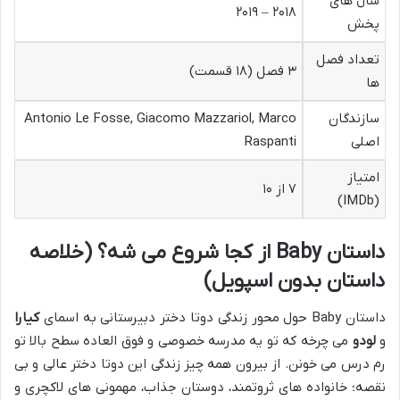
سال های
۲۰۱۸ – ۲۰۱۹
پخش
تعداد فصل
۳ فصل (۱۸ قسمت)
ها
سازندگان
Antonio Le Fosse, Giacomo Mazzariol, Marco
اصلی
Raspanti
امتیاز
۷ از ۱۰
(IMDb)
داستان Baby از کجا شروع می شه؟ (خلاصه
داستان بدون اسپویل)
داستان Baby حول محور زندگی دوتا دختر دبیرستانی به اسمای
کیارا
و
لودو
می چرخه که تو یه مدرسه خصوصی و فوق العاده سطح بالا تو
رم درس می خونن. از بیرون همه چیز زندگی این دوتا دختر عالی و بی
نقصه؛ خانواده های ثروتمند، دوستان جذاب، مهمونی های لاکچری و