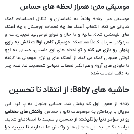
موسیقی متن: همراز لحظه های حساس
موسیقی متن Baby واقعاً به فضاسازی و انتقال احساسات کمک
شایانی می کنه. انتخاب آهنگ ها، چه قطعات اورجینال و چه آهنگ
های لایسنس شده، عالیه و با حال و هوای نوجوونی، هیجان، غم و
سردرگمی سریال کاملاً هماهنگه.
موسیقی گاهی اوقات نقش یه راوی
پنهان رو بازی می کنه
و تو لحظه های اوج داستان، حسابی به اوج
گرفتن هیجان کمک می کنه. از آهنگ های پرانرژی مهمونی ها گرفته
تا ملودی های آروم و غم انگیز لحظات تنهایی شخصیت ها، همه چیز
به دقت انتخاب شده.
حاشیه های Baby: از انتقاد تا تحسین
Baby از همون اول که پخش شد، حسابی جنجال به پا کرد. این
سریال با پرداختن به موضوعات تابو و حساس،
واکنش های مختلفی
رو در سراسر دنیا برانگیخت
؛ از تحسین و تمجید تا انتقادهای شدید.
بیایید نگاهی به این جنجال ها و واکنش ها بندازیم تا ببینیم چرا