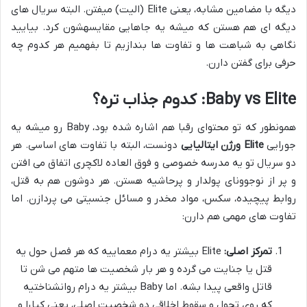
دیگه با مضامین مشابه، یعنی Elite (الیت) میفتن. البته سریال های
دیگه ای هم هستن که میشه یه جاهایی مقایسهشون کرد. بیایید
نگاهی به شباهت ها و تفاوت ها بندازیم تا بفهمیم هر کدوم چه
حرفی برای گفتن دارن.
Baby vs Elite: کدوم جذاب تره؟
همونطور که تو محتوای رقبا هم اشاره شده بود، Baby رو میشه یه
جورایی
Elite ورژن ایتالیایی
دونست، البته با تفاوت های اساسی. هر
دو سریال تو یه مدرسه خصوصی و فوق العاده لاکچری اتفاق می افتن
و پر از نوجوونای پولدار و پرحاشیه هستن. هر دوشون هم به قتل،
روابط پیچیده، سکس، مواد مخدر و مسائل جنسیتی می پردازن. اما
تفاوت های مهمی هم دارن:
تمرکز اصلی:
Elite بیشتر یه درام معماییه که هر فصل حول یه
قتل یا جنایت می گرده و هر بار شخصیت ها متهم می شن تا
قاتل واقعی پیدا بشه. اما Baby بیشتر یه درام روانشناختیه
که روی تحول و سقوط اخلاقی دو شخصیت اصلی، یعنی کیارا و