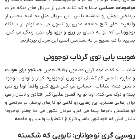
موضوعات حساسی
میذاره که شاید خیلی از سریال های دیگه جرأت
پرداختن بهش رو نداشته باشن. این سریال مثل یه آینه، بخشی از
واقعیت های تلخ جامعه مدرن رو نشون می ده، اونم از دیدگاه
نوجوونایی که تو یه دنیای پر زرق و برق، ولی تهی، زندگی می کنن.
بیایید با هم عمیق تر به مضامین اصلی این سریال بپردازیم.
هویت یابی توی گرداب نوجوونی
شاید بشه گفت مهم ترین مضمون Baby، همین
جستجو برای هویت
و مبارزه با حس گم گشتگی تو دوران نوجوونیه. کیارا و لودو، با وجود
داشتن همه امکانات، احساس می کنن هیچ کس واقعاً اونا رو نمی
بینه و درک نمی کنه. اونا تو یه قفس طلایی گیر افتادن و دنبال راهی
برای رهایی هستن. این رهایی رو گاهی تو کارهای پرخطر، تو سرکشی و
تو شکستن تابوها پیدا می کنن. سریال نشون می ده چقدر نوجوونا
دنبال اینن که خودشون باشن، فارغ از انتظارات والدین و جامعه.
روسپی گری نوجوانان: تابویی که شکسته