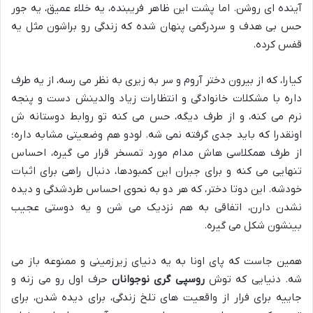
آینده ای روشن. اما پشت این ظاهر فریبنده، یه خلاء عمیق، یه جور
حس بی هدف و سردرگمی پنهان شده که زندگی رو براشون مثل یه
قفس کرده.
کیارا، که از بیرون دختر آروم و سر به زیری به نظر می رسه، از یه طرف
داره با مشکلات خانوادگی و انتظارات زیاد والدینش دست و پنجه
نرم می کنه، و از طرف دیگه، حس می کنه تو روابط دوستانه ش
اونقدرا که باید جدی گرفته نمی شه. لودو هم وضعیتی مشابه داره؛
از طرف همکلاسی هاش مدام مورد تمسخر قرار می گیره، احساس
تنهایی می کنه و برای جبران این کمبودها، دنبال راهی برای اثبات
خودشه. این دوتا دختر، که هر دو به نحوی احساس طردشدگی و دیده
نشدن دارن، اتفاقی به هم نزدیک می شن و یه دوستی عجیب
بینشون شکل می گیره.
همین جاست که پای اونا به یه دنیای زیرزمینی و ممنوعه باز می
شه. دنیایی که توش
روسپی گری نوجوانان
حرف اول رو می زنه و
جاییه برای فرار از واقعیت های تلخ زندگی، برای دیده شدن، برای