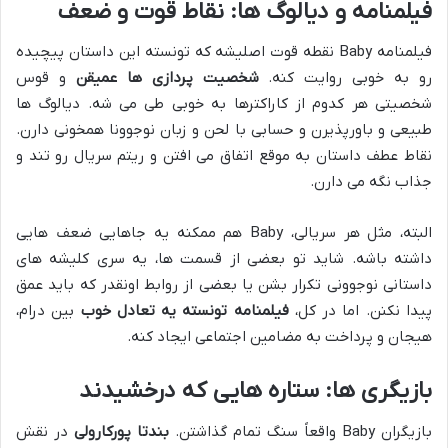
فیلمنامه و دیالوگ ها: نقاط قوت و ضعف
فیلمنامه Baby نقطه قوت اصلیشه که تونسته این داستان پیچیده
رو به خوبی روایت کنه.
شخصیت پردازی ها عمیقن
و قوس
شخصیتی هر کدوم از کاراکترها به خوبی طی می شه. دیالوگ ها
طبیعی و باورپذیرن و حسابی با لحن و زبان نوجوونا همخونی دارن.
نقاط عطف داستان به موقع اتفاق می افتن و ریتم سریال رو تند و
جذاب نگه می دارن.
البته، مثل هر سریالی، Baby هم ممکنه یه جاهایی ضعف هایی
داشته باشه. شاید تو بعضی از قسمت ها، یه سری کلیشه های
داستانی نوجوونی تکرار بشن یا بعضی از روابط اونقدر که باید عمق
پیدا نکنن. اما در کل،
فیلمنامه تونسته یه تعادل خوب
بین درام،
هیجان و پرداخت به مضامین اجتماعی ایجاد کنه.
بازیگری ها: ستاره هایی که درخشیدند
بازیگران Baby واقعاً سنگ تمام گذاشتن.
بندتا پورکارولی
در نقش