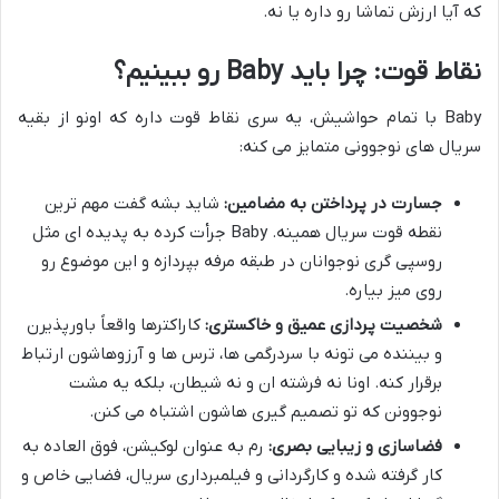
که آیا ارزش تماشا رو داره یا نه.
نقاط قوت: چرا باید Baby رو ببینیم؟
Baby با تمام حواشیش، یه سری نقاط قوت داره که اونو از بقیه
سریال های نوجوونی متمایز می کنه:
جسارت در پرداختن به مضامین:
شاید بشه گفت مهم ترین
نقطه قوت سریال همینه. Baby جرأت کرده به پدیده ای مثل
روسپی گری نوجوانان در طبقه مرفه بپردازه و این موضوع رو
روی میز بیاره.
شخصیت پردازی عمیق و خاکستری:
کاراکترها واقعاً باورپذیرن
و بیننده می تونه با سردرگمی ها، ترس ها و آرزوهاشون ارتباط
برقرار کنه. اونا نه فرشته ان و نه شیطان، بلکه یه مشت
نوجوونن که تو تصمیم گیری هاشون اشتباه می کنن.
فضاسازی و زیبایی بصری:
رم به عنوان لوکیشن، فوق العاده به
کار گرفته شده و کارگردانی و فیلمبرداری سریال، فضایی خاص و