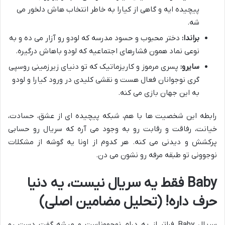
پیچیده ایه و گاهی از کیارا به خاطر انتخاب هاش دلخور می
شه.
براندا:
دختر محبوب و حسود مدرسه که لودو رو آزار می ده و به
نوعی نماد همون فشارهای اجتماعیه که لودو باهاش درگیره.
سایرو:
پسری مرموز و کاریزماتیک که تو دنیای زیرزمینی روسپی
گری نوجوانان فعال هست و نقشی کلیدی در ورود کیارا و لودو
به این جهان بازی می کنه.
رابطه این شخصیت ها با هم، شبکه پیچیده ای از عشق، حسادت،
خیانت، رفاقت و رقابت رو به وجود می آره که سریال رو حسابی
پرکشش و دیدنی می کنه. هر کدوم از اونا یه گوشه از مشکلات
نوجوونی تو طبقه مرفه رو نشون می دن.
Baby فقط یه سریال نیست، یه دنیا
حرف داره! (تحلیل مضامین اصلی)
سریال Baby فراتر از یه درام نوجووناست و میشه گفت دست رو