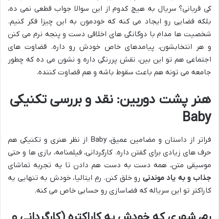
کی قربانی؟ سریال به هیچ کدوم از این سوالا جواب قطعی نمی ده،
بلکه فضایی رو ایجاد می کنه که خودمون به این چیزا فکر کنیم.
شخصیت ها مدام با دوگانگی های اخلاقی دست و پنجه نرم می کنن
و هر انتخابشون، پیامدهای خاص خودش رو داره. قضاوت های
اجتماعی هم تو این بین، نقش پررنگی داره و نشون می ده که چطور
جامعه می تونه هم باعث سقوط باشه و هم قضاوت کننده.
هنر پشت دوربین: نقد و بررسی تکنیکی
Baby
فراتر از داستان و مضامین عمیق، Baby از نظر هنری و تکنیکی هم
حرف های زیادی برای گفتن داره. کارگردانی، فیلمنامه، بازی ها و حتی
موسیقی متن، همه دست به دست هم دادن تا یه تجربه تماشای
جذاب و به یاد موندنی
رو خلق کنن. رمِ ایتالیا، خودش به تنهایی یه
کاراکتر تو این سریاله که فضاسازی رو حسابی خاص می کنه.
رم، شهری که خودش یه کاراکتره (کارگردانی و