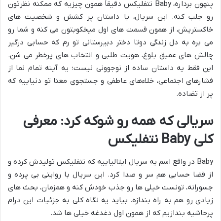
پنهون برداره، Baby نتفلیکس دقیقاً همون چیزیه که ممکنه نظرتون
رو جلب کنه. این سریال، با داستان پر کشش و شخصیت های
خاکستریش، از همون قسمت های اول میخکوبتون می کنه و شما رو
می بره به دل زندگی دوتا دختر دبیرستانی تو رم که حسابی درگیر
چالش های عمیق بلوغ، هویت طلبی و انتخاب های پرخطر می شن.
این فقط یه داستان ساده از نوجوونی نیست؛ یه آینه تمام نما از
فشارهای اجتماعی، خلاءهای عاطفی و جستجوی معنا تو دنیاییه که
پر از تضاده.
سریالی که همه رو شوکه کرد: معرفی
کلی Baby نتفلیکس
Baby در واقع اسم یه سریال ایتالیاییه که نتفلیکس تولیدش کرده و
از قضا حسابی هم سر و صدا کرد. این سریال با روایتی بی پرده و
جسورانه، تونست خیلی ها رو جذب خودش کنه و همزمان، بحث های
زیادی رو هم به راه بندازه. بیاید یه نگاه کلی به جزئیات این درام
پرحاشیه بندازیم که از همون اول دغدغه خیلی ها شد.