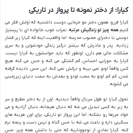
کیارا: از دختر نمونه تا پرواز در تاریکی
کیارا فررو، همون دختر مو خرمایی دوست داشتنیه که اولش فکر می
کنیم
همه چیز تو زندگیش مرتبه
. نمرات خوب، خانواده ای با پرستیژ،
دوستی با دخترای محبوب مدرسه. اما واقعیت اینه که کیارا زیر فشار
زیادیه. پدر و مادرش که بیشتر درگیر زندگی خودشونن و یه سری
مشکلات مالی هم دارن، اونطور که باید حواسشون به کیارا نیست.
کیارا یه جورایی احساس گم گشتگی می کنه و حس می کنه هیچ
کس واقعاً اونو نمی بینه و درکش نمی کنه. این حس نادیده گرفته
شدن، کم کم اونو به سمت لودو و بعدش به سمت دنیای زیرزمینی
می کشونه.
تحول کیارا تو طول سریال واقعاً دیدنیه. اون از یه دختر مطیع و سر
به زیر به کسی تبدیل می شه که دنبال هیجانه، دنبال آزادیه و می
خواد مرزها رو بشکنه. اما این پرواز تو تاریکی، برای اون هزینه های
سنگینی داره و باعث می شه با حس گناه و ترس دست و پنجه نرم
کنه. کیارا نمادی از نوجووناییه که حتی با داشتن همه چیز، حس