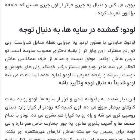
پوچی می کنن و دنبال یه چیزی فراتر از اون چیزی هستن که جامعه
براشون تعریف کرده.
لودو: گمشده در سایه ها، به دنبال توجه
لودوکا ساوونی یا همون لودو، یه جورایی نقطه مقابل کیاراست، ولی
تو رنج مشترک. اون چاق تر از بقیه دخترای محبوب مدرسه است، تو
درس هاش اونقدر موفق نیست و مدام از طرف همکلاسی هاش
تحقیر می شه. مادر لودو هم بیشتر درگیر خوشگذرونی های خودش و
دوست پسرشه و رابطه عمیقی با لودو نداره. همه اینا باعث می شه
لودو
شدیداً به دنبال توجه و تأیید باشه
.
این نیاز شدید به پذیرفته شدن و فرار از سایه ها، لودو رو به سمت
کارهای پرخطر سوق می ده. اون کسیه که زودتر از کیارا وارد دنیای
روسپی گری می شه و راه رو به کیارا هم نشون می ده. لودو با تمام
ضعف ها و آسیب پذیری هاش، یه جور جسارت خاص هم داره و می
تونه برای رسیدن به خواسته هاش کارهای غیرمنتظره ای بکنه.
تحول لودو هم مهمه؛ اون یاد می گیره که چطور با خودش کنار بیاد و