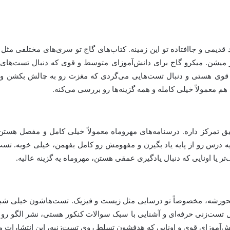
ند قدیمی و جاافتاده تو این زمینه. کتاب‌های گاج تو سری‌های مختلفی مثل
میشن. میکرو گاج برای دانش‌آموزای متوسط و قوی که دنبال تست‌های 
 قوی هستی و دنبال تست‌هایی می‌گردی که مغزت رو به چالش بکشن و ن
هم معمولاً خیلی کامله و همه گزینه‌ها رو بررسی می‌کنه.
تمرکز داره. درسنامه‌های مهروماه معمولاً خیلی کامل و مفصل هستن
 یه درس رو از پایه یاد بگیرن و مفهومش رو کامل بفهمن، خیلی خوبه. تست
ر یا اونایی که دنبال یادگیری عمقی هستن، مهروماه یه گزینه عالیه.
محورشه، مخصوصاً تو درسایی مثل زیست و فیزیک. تست‌هاشون خیلی شبی
ل تست‌زنی حرفه‌ای و آشنایی با سبک سوالات کنکور هستی، نشر الگو ر
 دانش‌آموزای قوی و اونایی که هدفشون تسلط روی تست‌زنیه، این انتشارات م