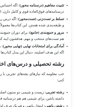
تثبیت مفاهیم (درسنامه محور):
اگه احساس م
درسنامه‌های فوق‌العاده قوی و کامل دارن. ا
تسلط بر تست‌زنی (تست‌محور):
اگه درس رو
و طبقه‌بندی شده هستن. این کتاب‌ها معمولاً 
مرور و جمع‌بندی (جامع):
برای دوران جمع‌بندی
هم تست‌های منتخب و مهم. هدفشون اینه که 
آمادگی برای امتحانات نهایی (نهایی محور):
ب
اگه این هدف اصلیته، دنبال این مدل کتاب‌ها 
رشته تحصیلی و درس‌های ا
خب معلومه که نیازهای بچه‌های تجربی با 
کنی:
رشته تجربی:
زیست و شیمی دو ستون اصلی ای
داشته باشن. برای شیمی هم هم درسنامه ق
رشته ریاضی:
اینجا ریاضی و فیزیک حرف اول