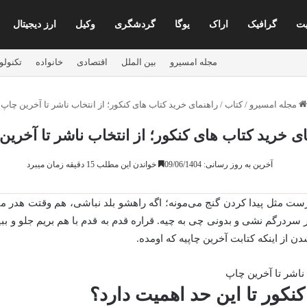
ت
گرافیک
اراک
یوگا
گردشگری
وکیل
ارز دیجیتال
مجله امسیرو
بین الملل
اقتصادی
خانواده
تکنولو
مجله امسیرو
/
کتاب
/
راهنمای خرید کتاب های کنکور؛ از انتخاب ناشر تا آخرین چاپ
ی خرید کتاب های کنکور؛ از انتخاب ناشر تا آخری
آخرین به روز رسانی: 09/06/1404
خواندن این مطلب 15 دقیقه زمان میبرد
ست مثل پیدا کردن گنج می‌مونه؛ اگه راهشو بلد نباشی، هم وقتت هدر میره
 سردرگم نشی و بدونی چی به چیه. قراره قدم به قدم با هم بریم جلو و بب
ن از اینکه کتابت آخرین چاپیه که اومده.
نکور تا این حد اهمیت دارد؟