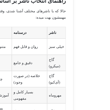
راهنمای انتخاب ناشر بر اساس
حالا که با ناشرهای مختلف آشنا شدی، وقت
مهمشون بهت میده:
ناشر
درسنامه
خیلی سبز
روان و قابل فهم
متنو
گاج
دقیق و جامع
(میکرو)
گاج
خلاصه (در صورت
چا
(آی‌کیو)
وجود)
بسیار کامل و
مهروماه
آموزشی
مفهومی
بس