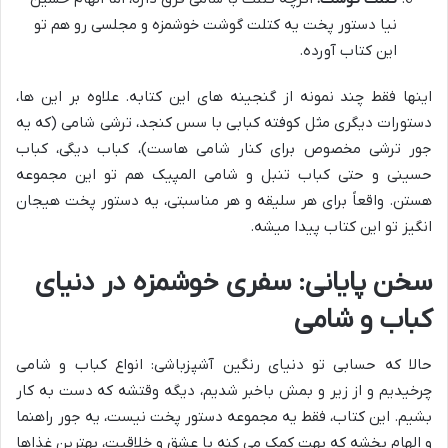
نیا دستور پخت یه کتلت گوشت خوشمزه و مجلسی رو هم تو
این کتاب آورده.
اینها فقط چند نمونه از گنجینه های این کتابه. علاوه بر این ها،
دستورات دیگری مثل کوفته کبابی با سس کنجد، ترشی شامی (که یه
جور ترشی مخصوص برای کنار شامی هاست)، کباب دیگی، کباب
حسینی و حتی کباب تنبل و شامی المپیک هم تو این مجموعه
هستن. واقعاً برای هر سلیقه و هر مناسبتی، یه دستور پخت هیجان
انگیز تو این کتاب پیدا میشه.
سخن پایانی: سفری خوشمزه در دنیای
کباب و شامی
حالا که حسابی تو دنیای رنگین آشپزباشی: انواع کباب و شامى
چرخیدیم و از زیر و بمش باخبر شدیم، دیگه وقتشه که دست به کار
بشیم. این کتاب، فقط یه مجموعه دستور پخت نیست، یه جور راهنما
و الهام بخشه که بهت کمک می کنه با عشق و خلاقیت، بهترین غذاها