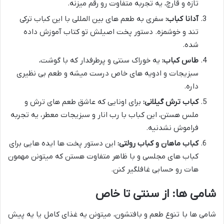
تازه و قارچ، یه تجربه متفاوت رو رقم میزنه.
آدانا کباب:
سفری به طعم های بین المللی با این کباب ترکی
تند و خوشمزه. دستور پخت اصیلش تو کتاب آموزش داده
شده.
طاس کباب:
یه خوراک سنتی و پرطرفدار که با گوشت،
سبزیجات و ادویه های خاص درست میشه و طعم بی نظیری
داره.
کباب ترش گیلانی:
برای اونایی که عاشق طعم های ترش و
ملس هستن، این کباب با رب انار و سبزیجات معطر، یه تجربه
فراموش نشدنیه.
کباب ماهان و کباب رولتی:
این دستور پخت ها ایده هایی برای
کباب های مجلسی و با ظاهر متفاوت هستن که میتونن مهمون
هات رو حسابی غافلگیر کنن.
شامی ها: از سنتی تا خاص
شامی ها با تنوع طعم و بافتشون، میتونن یه غذای کامل یا یه پیش