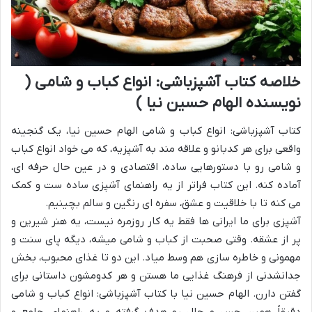
خلاصه کتاب آشپزباشی: انواع کباب و شامى (
نویسنده الهام حسین نیا )
کتاب آشپزباشی: انواع کباب و شامی الهام حسین نیا، یک گنجینه
واقعی برای هر کدبانو و علاقه مند به آشپزیه، که می خواد انواع کباب
و شامی رو با دستورهایی ساده، اقتصادی و در عین حال حرفه ای،
آماده کنه. این کتاب فراتر از یه راهنمای آشپزی ساده ست و کمک
می کنه تا با خلاقیت و عشق، سفره ای رنگین و سالم بچینیم.
آشپزی برای ما ایرانی ها فقط یه کار روزمره نیست، یه هنر شیرین و
پر از عشقه. وقتی صحبت از کباب و شامی میشه، دیگه پای سنت و
مهمونی و خاطره سازی هم وسط میاد. این دو تا غذای محبوب، بخش
جدانشدنی از فرهنگ غذایی ما هستن و هر کدومشون داستانی برای
گفتن دارن. الهام حسین نیا با کتاب آشپزباشی: انواع کباب و شامى
دقیقاً همین حس و حال رو هدف گرفته و یه راهنمای جامع و