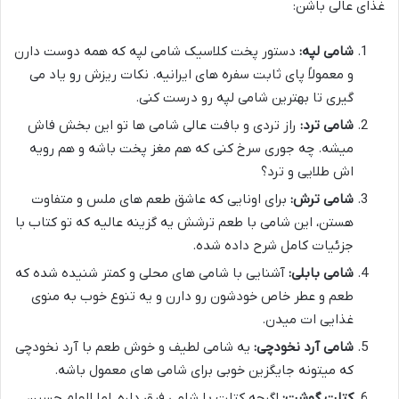
غذای عالی باشن:
شامی لپه:
دستور پخت کلاسیک شامی لپه که همه دوست دارن
و معمولاً پای ثابت سفره های ایرانیه. نکات ریزش رو یاد می
گیری تا بهترین شامی لپه رو درست کنی.
شامی ترد:
راز تردی و بافت عالی شامی ها تو این بخش فاش
میشه. چه جوری سرخ کنی که هم مغز پخت باشه و هم رویه
اش طلایی و ترد؟
شامی ترش:
برای اونایی که عاشق طعم های ملس و متفاوت
هستن، این شامی با طعم ترشش یه گزینه عالیه که تو کتاب با
جزئیات کامل شرح داده شده.
شامی بابلی:
آشنایی با شامی های محلی و کمتر شنیده شده که
طعم و عطر خاص خودشون رو دارن و یه تنوع خوب به منوی
غذایی ات میدن.
شامی آرد نخودچی:
یه شامی لطیف و خوش طعم با آرد نخودچی
که میتونه جایگزین خوبی برای شامی های معمول باشه.
کتلت گوشت:
اگرچه کتلت با شامی فرق داره، اما الهام حسین