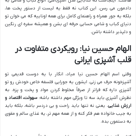
هاست. اینجاست که کتابایی مثل آشپزباشی: انواع کباب و شامى به
دادمون می رسن. این کتاب نه فقط یه لیست از دستور پخت ها،
بلکه یه جور همراه و راهنمای کامل برای همه اوناییه که می خوان تو
دنیای کباب و شامی حسابی حرفه ای بشن و همیشه سفره ای رنگین
و دلپذیر داشته باشن.
الهام حسین نیا: رویکردی متفاوت در
قلب آشپزی ایرانی
وقتی اسم الهام حسین نیا میاد، انگار با یه دوست قدیمی تو
آشپزخونه حرف می زنی. ایشون یه جورایی فلسفه خاص خودش رو تو
آشپزی داره که فراتر از صرفاً مخلوط کردن مواد و پخت و پزه. به
نظرش آشپزی باید سه تا ویژگی مهم داشته باشه:
سهولت، اقتصاد و
ارزش غذایی
. یعنی نه تنها باید راحت و بی دردسر باشه، بلکه باید
به جیب خانواده هم فکر کنه و از همه مهم تر، یه غذای سالم و مقوی
به دستمون بده.