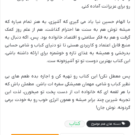
رو برای عزیزانت آماده کنی.
با الهام حسین نیا یاد می گیری که آشپزی، یه هنر تمام عیاره که
میشه توش هم به سنت ها احترام گذاشت، هم از علم روز کمک
گرفت و هم به فکر سلامتی و اقتصاد خانواده بود. پس، اگه دنبال یه
منبع قابل اعتماد و کاربردی هستی تا تو دنیای کباب و شامی حسابی
بدرخشی و همیشه یه غذای تازه و خوشمزه برای ارائه داشته باشی،
این کتاب بهترین دوست تو تو آشپزخونه ست.
پس معطل نکن! این کتاب رو تهیه کن و اجازه بده طعم های بی
نظیر کباب و شامی، مهمان همیشگی سفره ات باشن. مطمئن باش که
با هر لقمه ای که خانواده ات از دست پخت تو میخورن، لذت این
تجربه شیرین چند برابر میشه و همون انرژی خوب رو به خودت برمی
گردونه. نوش جان!
کتاب
دسته های هم موضوع