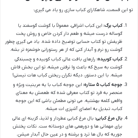
تو این قسمت، شاهکارای کباب سازی رو یاد می گیری:
کباب برگ:
این کباب اشرافی، معمولاً با گوشت گوسفند یا
گوساله درست میشه و طعم دار کردن خاص و روش پخت
ظریفش تو کتاب حسابی توضیح داده شده. یاد می گیری چطور
گوشت رو نرم و آبدار کنی که از هر رستورانی خوشمزه تر بشه.
کباب کوبیده:
رازهای بافت عالی کباب کوبیده و چسبندگی
گوشت به سیخ که باعث وا نرفتن میشه، تو این بخش فاش
میشه. با این دستور، دیگه نگران ریختن کباب هات نیستی!
جوجه کباب ۵ ستاره:
این جوجه کباب با یه مرینیت ویژه و
منحصر به فرد تو کتاب معرفی شده که طعمش به معنای
واقعی کلمه بهشتیه. می تونی مطمئن باشی که این جوجه
کباب، تبدیل به امضای آشپزی ات میشه.
بال مرغ کبابی:
بال مرغ کبابی عطردار و لذیذ، گزینه ای عالی
برای مهمانی ها و دورهمی های دوستانه ست. نکات پختش
جوریه که بال ها ترد و برشته و در عین حال آبدار میشن.