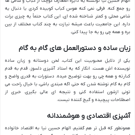
الهام حسین نیا تونسته یه دایره المعارف کوچک از کباب و شامی ها
رو جمع کنه. فرقی نمی کنه هوس کباب کوبیده کردی یا دنبال یه
شامی محلی و کمتر شناخته شده ای، این کتاب حتماً یه چیزی برات
داره. این جامعیت باعث میشه نیازت به چند کتاب مختلف از بین
بره و همه چی رو یه جا پیدا کنی.
زبان ساده و دستورالعمل های گام به گام
یکی از دلایل محبوبیت این کتاب، لحن دوستانه و زبان ساده
نویسنده اش هست. انگار که یه استاد آشپزی دلسوز، قدم به قدم
کنارته و همه چی رو بهت توضیح میده. دستورات به قدری واضح و
گام به گام نوشته شدن که حتی اگه مبتدی باشی، با خیال راحت می
تونی ازشون استفاده کنی و نتیجه ای عالی بگیری. خبری از
اصطلاحات پیچیده و گیج کننده نیست.
آشپزی اقتصادی و هوشمندانه
همونطور که قبل تر هم گفتیم، الهام حسین نیا به اقتصاد خانواده