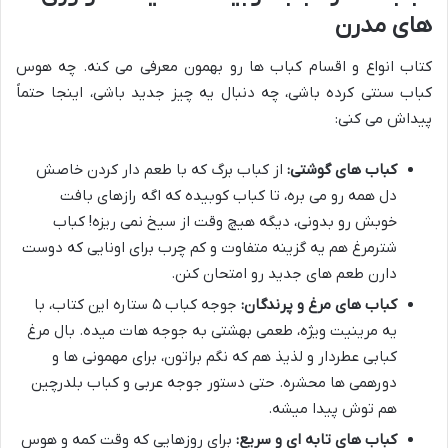
های مدرن
کتاب انواع و اقسام کباب ها رو بهمون معرفی می کنه. چه هوس
کباب سنتی کرده باشی، چه دنبال یه چیز جدید باشی، اینجا حتماً
پیداش می کنی:
کباب های گوشتی:
از کباب برگ که با طعم دار کردن خاصش
دل همه رو می بره، تا کباب کوبیده که اگه رازهای بافت
خوبش رو بدونی، دیگه هیچ وقت از سیخ نمی ریزه! کباب
شترمرغ هم یه گزینه متفاوت و کم چرب برای اونایی که دوست
دارن طعم های جدید رو امتحان کنن.
کباب های مرغ و پرندگان:
جوجه کباب ۵ ستاره این کتاب، با
یه مرینیت ویژه، طعمی بهشتی به جوجه هات میده. بال مرغ
کبابی عطردار و لذیذ هم که نگم براتون، برای مهمونی ها و
دورهمی ها محشره. حتی دستور جوجه عربی و کباب بلدرچین
هم توش پیدا میشه.
کباب های تابه ای و سریع:
برای روزهایی که وقت کمه و هوس