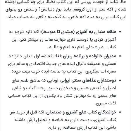
حالا شاید از خودت بپرسی که این کتاب دقیقاً برای چه کسایی نوشته
شده و اگه منم از اون گروهم، باید برم دنبالش؟ راستش رو بخوای،
این کتاب برای یه عده آدم خاص، یه گنجینه واقعی به حساب میاد:
علاقه مندان به آشپزی (مبتدی تا متوسط):
اگه تازه شروع به
آشپزی کردی یا دوست داری مهارت هات رو بیشتر کنی، این
کتاب یه راهنمای قدم به قدم و عالیه.
مدیران خانواده و برنامه ریزان غذا:
اگه مسئول غذای خانواده
هستی و همیشه دنبال ایده های جدید، اقتصادی و سالم برای
سفره ات میگردی، این کتاب یه عالمه ایده خوب بهت میده.
دوستداران غذاهای سنتی ایرانی:
اونایی که عاشق طعم های
اصیل و قدیمی هستن و میخوان دستور پخت کباب و شامی
های سنتی رو به بهترین شکل یاد بگیرن، از این کتاب حسابی
لذت میبرن.
خوانندگان کتاب های آشپزی و منتقدان:
اگه قبل از خرید هر
کتاب آشپزی، دوست داری یه خلاصه و تحلیل ازش داشته
باشی، این کتاب ارزش مطالعه رو داره.