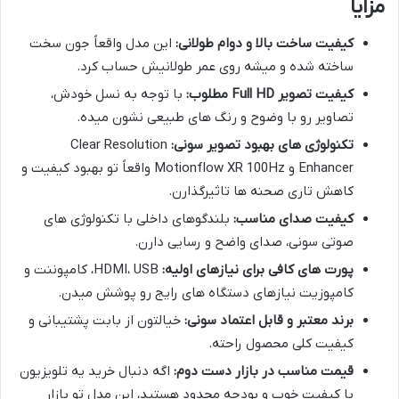
مزایا
کیفیت ساخت بالا و دوام طولانی:
این مدل واقعاً جون سخت
ساخته شده و میشه روی عمر طولانیش حساب کرد.
کیفیت تصویر Full HD مطلوب:
با توجه به نسل خودش،
تصاویر رو با وضوح و رنگ های طبیعی نشون میده.
تکنولوژی های بهبود تصویر سونی:
Clear Resolution
Enhancer و Motionflow XR 100Hz واقعاً تو بهبود کیفیت و
کاهش تاری صحنه ها تاثیرگذارن.
کیفیت صدای مناسب:
بلندگوهای داخلی با تکنولوژی های
صوتی سونی، صدای واضح و رسایی دارن.
پورت های کافی برای نیازهای اولیه:
HDMI، USB، کامپوننت و
کامپوزیت نیازهای دستگاه های رایج رو پوشش میدن.
برند معتبر و قابل اعتماد سونی:
خیالتون از بابت پشتیبانی و
کیفیت کلی محصول راحته.
قیمت مناسب در بازار دست دوم:
اگه دنبال خرید یه تلویزیون
با کیفیت خوب و بودجه محدود هستید، این مدل تو بازار