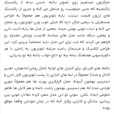
تمرکزتون مستقیم روی تصویر باشه. جنس بدنه از پلاستیک
باکیفیته که حس مرغوبیت رو منتقل می کنه و خبری از پلاستیک
های ارزون قیمت نیست. پایه تلویزیون هم معمولاً یه طراحی
مستطیلی یا بیضی شکل داره که خیلی خوب وزن تلویزیون رو تحمل
می کنه و ثبات خوبی بهش میده. بعضی از مدل ها پایه ثابت دارن
و بعضی دیگه، شاید مدل های مشابه، قابلیت چرخش محدود رو
فراهم می کردند که خب برای این مدل باید مشخصاً بررسی کرد. این
طراحی کلاسیک و مینیمال باعث میشه تلویزیون به راحتی با هر
دکوراسیونی هماهنگ بشه، چه تو اتاق خواب باشه چه تو پذیرایی.
دکمه های فیزیکی برای کنترل های اولیه (مثل روشن/خاموش، تغییر
کانال و صدا) معمولاً در لبه های کناری یا پشت تلویزیون قرار دارن و
دسترسی بهشون آسونه. محل قرارگیری پورت ها هم معمولاً جوری
طراحی شده که هم دسترسی بهشون راحت باشه و هم کابل ها ظاهر
شلوغی ایجاد نکنن. سونی تو این مدل سعی کرده تعادل خوبی بین
زیبایی، سادگی و کارایی برقرار کنه که در زمان خودش واقعا موفق
بوده.