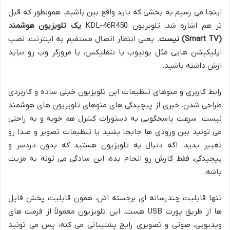
اینجا می رسیم به بخشی که باید واقع بین باشیم. همونطور که قبل
تر هم اشاره شد، تلویزیون KDL-46R450
یک تلویزیون هوشمند
(Smart TV) نیست
. یعنی انتظار اتصال مستقیم به اینترنت، نصب
اپلیکیشن هایی مثل یوتیوب یا نتفلیکس، یا مرورگر وب رو نباید
ازش داشته باشید.
رابط کاربری و منوهای تنظیمات این تلویزیون خیلی ساده و کاربردی
طراحی شدن. خبری از پیچیدگی های منوهای تلویزیون های هوشمند
نیست. سرعت پاسخگویی به دستورات کنترل هم خوبه و به راحتی
می تونید بین ورودی ها جابجا بشید یا تنظیمات تصویر و صدا رو
تغییر بدید. اگه دنبال یه تلویزیون هستید که بدون دردسر و
پیچیدگی، فقط کارش رو انجام بده، این سادگی می تونه یه مزیت
باشه.
تنها قابلیت چندرسانه ای برجسته اش، همون قابلیت پخش فایل
ها از طریق پورت USB هست. این تلویزیون معمولاً از فرمت های
ویدیویی، صوتی و تصویری رایج پشتیبانی می کنه، پس می تونید