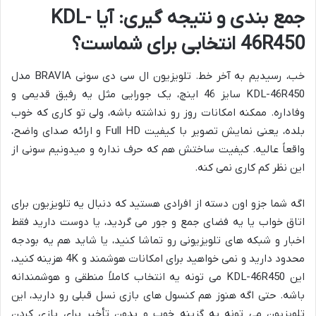
جمع بندی و نتیجه گیری: آیا KDL-
46R450 انتخابی برای شماست؟
خب، رسیدیم به آخر خط. تلویزیون ال سی دی سونی BRAVIA مدل
KDL-46R450 سایز 46 اینچ، یک جورایی مثل یه رفیق قدیمی و
وفاداره. ممکنه امکانات روز رو نداشته باشه، ولی تو کاری که خوب
بلده، یعنی نمایش تصویر با کیفیت Full HD و ارائه صدای واضح،
واقعاً عالیه. کیفیت ساختش هم که حرف نداره و میدونیم سونی از
این نظر کم کاری نمی کنه.
اگه شما جزو اون دسته از افرادی هستید که دنبال یه تلویزیون برای
اتاق خواب یا یه فضای جمع و جور می گردید، یا دوست دارید فقط
اخبار و شبکه های تلویزیونی رو تماشا کنید، یا شاید هم یه بودجه
محدود دارید و نمی خواهید برای امکانات هوشمند و 4K هزینه کنید،
این KDL-46R450 می تونه یه انتخاب کاملاً منطقی و هوشمندانه
باشه. حتی اگه هنوز هم کنسول های بازی نسل قبلی رو دارید، این
تلویزیون می تونه یه گزینه خوب و بدون تأخیر برای بازی کردن