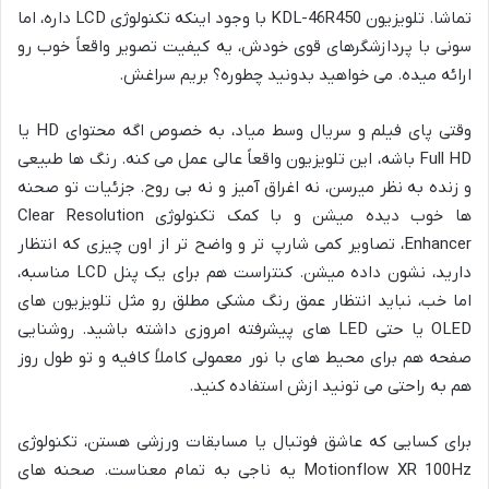
تماشا. تلویزیون KDL-46R450 با وجود اینکه تکنولوژی LCD داره، اما
سونی با پردازشگرهای قوی خودش، یه کیفیت تصویر واقعاً خوب رو
ارائه میده. می خواهید بدونید چطوره؟ بریم سراغش.
وقتی پای فیلم و سریال وسط میاد، به خصوص اگه محتوای HD یا
Full HD باشه، این تلویزیون واقعاً عالی عمل می کنه. رنگ ها طبیعی
و زنده به نظر میرسن، نه اغراق آمیز و نه بی روح. جزئیات تو صحنه
ها خوب دیده میشن و با کمک تکنولوژی Clear Resolution
Enhancer، تصاویر کمی شارپ تر و واضح تر از اون چیزی که انتظار
دارید، نشون داده میشن. کنتراست هم برای یک پنل LCD مناسبه،
اما خب، نباید انتظار عمق رنگ مشکی مطلق رو مثل تلویزیون های
OLED یا حتی LED های پیشرفته امروزی داشته باشید. روشنایی
صفحه هم برای محیط های با نور معمولی کاملاً کافیه و تو طول روز
هم به راحتی می تونید ازش استفاده کنید.
برای کسایی که عاشق فوتبال یا مسابقات ورزشی هستن، تکنولوژی
Motionflow XR 100Hz یه ناجی به تمام معناست. صحنه های