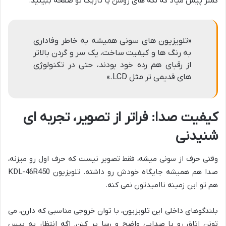
کمتر پیش میاد که لکه های روشن یا تاریک تو صفحه ببینید.
«تلویزیون های سونی همیشه به خاطر وفاداری
به رنگ ها و کیفیت ساخت، یک سر و گردن بالاتر
از رقبای هم رده خود بودند، حتی در تکنولوژی
های قدیمی تر مثل LCD.»
کیفیت صدا: فراتر از تصویر، تجربه ای
شنیدنی
وقتی حرف از سونی میشه، فقط تصویر نیست که حرف اول رو میزنه،
صدا هم همیشه جایگاه خودش رو داشته. تلویزیون KDL-46R450
هم تو این زمینه ناامیدتون نمی کنه.
بلندگوهای داخلی این تلویزیون، با توان خروجی مناسبی که دارن، می
تونن اتاق رو با صدایی واضح و رسا پر کنن. اگه انتظار یه بیس