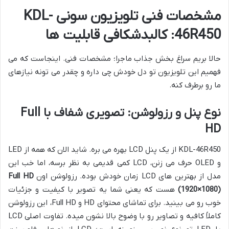
مشخصات فنی تلویزیون سونی KDL-
46R450: کالبدشکافی قابلیت ها
حالا بریم سراغ بخش جذاب ماجرا؛ مشخصات فنی. اینجاست که می
فهمیم این تلویزیون تو دل خودش چی داره و چقدر می تونه نیازهای
ما رو برطرف کنه.
نوع پنل و رزولوشن: تصویری شفاف با Full
HD
KDL-46R450 از یک پنل LCD بهره می بره. شاید الان که همه از LED
و OLED حرف می زنن، LCD کمی قدیمی به نظر برسه، اما خب این
مدل از بهترین های LCD زمان خودش بوده. رزولوشن اون
Full HD
(1920×1080)
هست که یعنی شما یه تصویر با کیفیت و جزئیات
خوب رو می بینید. برای تماشای محتوای HD و Full HD، این رزولوشن
کاملاً کافیه و تصاویر رو با وضوح بالا نشون میده. تفاوت اصلی LCD