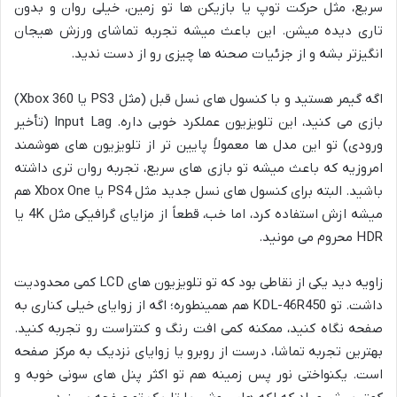
سریع، مثل حرکت توپ یا بازیکن ها تو زمین، خیلی روان و بدون
تاری دیده میشن. این باعث میشه تجربه تماشای ورزش هیجان
انگیزتر بشه و از جزئیات صحنه ها چیزی رو از دست ندید.
اگه گیمر هستید و با کنسول های نسل قبل (مثل PS3 یا Xbox 360)
بازی می کنید، این تلویزیون عملکرد خوبی داره. Input Lag (تأخیر
ورودی) تو این مدل ها معمولاً پایین تر از تلویزیون های هوشمند
امروزیه که باعث میشه تو بازی های سریع، تجربه روان تری داشته
باشید. البته برای کنسول های نسل جدید مثل PS4 یا Xbox One هم
میشه ازش استفاده کرد، اما خب، قطعاً از مزایای گرافیکی مثل 4K یا
HDR محروم می مونید.
زاویه دید یکی از نقاطی بود که تو تلویزیون های LCD کمی محدودیت
داشت. تو KDL-46R450 هم همینطوره؛ اگه از زوایای خیلی کناری به
صفحه نگاه کنید، ممکنه کمی افت رنگ و کنتراست رو تجربه کنید.
بهترین تجربه تماشا، درست از روبرو یا زوایای نزدیک به مرکز صفحه
است. یکنواختی نور پس زمینه هم تو اکثر پنل های سونی خوبه و