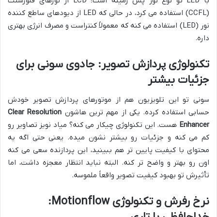
با LED تو نوع نور پس زمینه است؛ LCD از نورهای فلورسنت
(CCFL) استفاده می کرد، در حالی که LED از دیودهای ساطع کننده
نور (LED) استفاده می کنه که معمولاً کنتراست و مصرف انرژی بهتری
داره.
تکنولوژی پردازش تصویر: جادوی سونی برای
جزئیات بیشتر
سونی تو این تلویزیون هم از موتورهای پردازش تصویر خودش
حسابی استفاده کرده. یکی از مهم ترین هاشون
Clear Resolution
Enhancer
هست. این تکنولوژی چیکار می کنه؟ میاد نویز تصاویر رو
کم می کنه و جزئیات رو بیشتر نشون میده. یعنی حتی اگه یه
محتوای با کیفیت پایین تر هم ببینید، این پردازنده سعی می کنه
اون رو بهتر و واضح تر کنه. البته نباید انتظار معجزه داشت، اما
تأثیرش تو بهبود کیفیت تصویر واقعاً ملموسه.
نرخ رفرش و تکنولوژی Motionflow:
خداحافظی با تاری