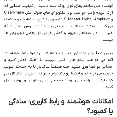
کوبنده مثل ساندبارهای قوی رو نداشته باشید، از کیفیت صدایی که
ارائه میده راضی خواهید بود. تکنولوژی های صوتی مثل ClearPhase
و S-Master Digital Amplifier که سونی ازشون استفاده کرده، کمک
می کنن تا صداها شفاف تر و طبیعی تر به گوش برسن. یعنی دیگه
خبری از اون صداهای مبهم و گوش خراش تو بعضی تلویزیون ها
نیست.
بیس صدا برای تماشای اخبار و برنامه های روزمره کاملاً خوبه، اما
اگه می خواهید فیلم های اکشن ببینید یا آهنگ گوش کنید و
حسابی تو فضا غرق بشید، خب طبیعتاً ساندبار یا یه سیستم صوتی
خارجی می تونه تجربه شما رو چند برابر بهتر کنه. خروجی اپتیکال هم
که داره، پس راحت می تونید سیستم صوتی خارجی رو بهش وصل
کنید.
امکانات هوشمند و رابط کاربری: سادگی
یا کمبود؟