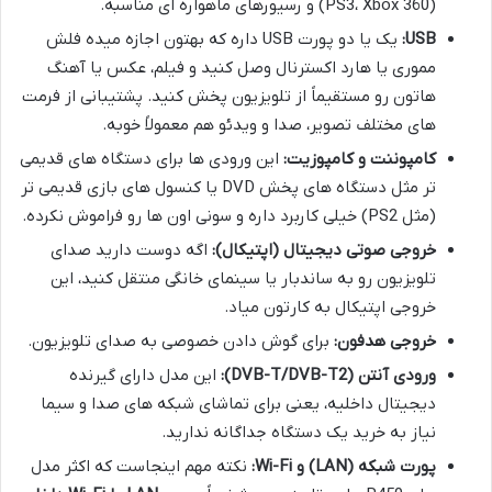
(PS3، Xbox 360) و رسیورهای ماهواره ای مناسبه.
USB:
یک یا دو پورت USB داره که بهتون اجازه میده فلش
مموری یا هارد اکسترنال وصل کنید و فیلم، عکس یا آهنگ
هاتون رو مستقیماً از تلویزیون پخش کنید. پشتیبانی از فرمت
های مختلف تصویر، صدا و ویدئو هم معمولاً خوبه.
کامپوننت و کامپوزیت:
این ورودی ها برای دستگاه های قدیمی
تر مثل دستگاه های پخش DVD یا کنسول های بازی قدیمی تر
(مثل PS2) خیلی کاربرد داره و سونی اون ها رو فراموش نکرده.
خروجی صوتی دیجیتال (اپتیکال):
اگه دوست دارید صدای
تلویزیون رو به ساندبار یا سینمای خانگی منتقل کنید، این
خروجی اپتیکال به کارتون میاد.
خروجی هدفون:
برای گوش دادن خصوصی به صدای تلویزیون.
ورودی آنتن (DVB-T/DVB-T2):
این مدل دارای گیرنده
دیجیتال داخلیه، یعنی برای تماشای شبکه های صدا و سیما
نیاز به خرید یک دستگاه جداگانه ندارید.
پورت شبکه (LAN) و Wi-Fi:
نکته مهم اینجاست که اکثر مدل