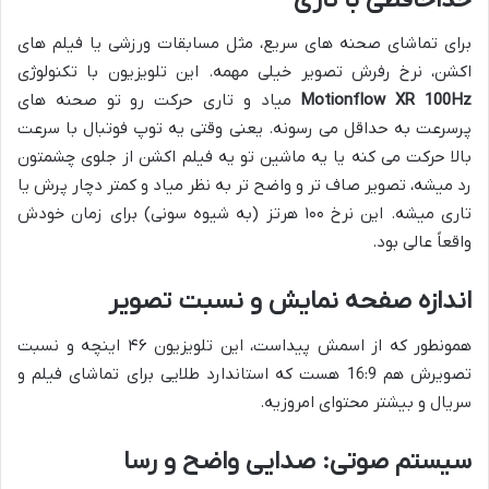
برای تماشای صحنه های سریع، مثل مسابقات ورزشی یا فیلم های
اکشن، نرخ رفرش تصویر خیلی مهمه. این تلویزیون با تکنولوژی
Motionflow XR 100Hz
میاد و تاری حرکت رو تو صحنه های
پرسرعت به حداقل می رسونه. یعنی وقتی یه توپ فوتبال با سرعت
بالا حرکت می کنه یا یه ماشین تو یه فیلم اکشن از جلوی چشمتون
رد میشه، تصویر صاف تر و واضح تر به نظر میاد و کمتر دچار پرش یا
تاری میشه. این نرخ ۱۰۰ هرتز (به شیوه سونی) برای زمان خودش
واقعاً عالی بود.
اندازه صفحه نمایش و نسبت تصویر
همونطور که از اسمش پیداست، این تلویزیون ۴۶ اینچه و نسبت
تصویرش هم 16:9 هست که استاندارد طلایی برای تماشای فیلم و
سریال و بیشتر محتوای امروزیه.
سیستم صوتی: صدایی واضح و رسا