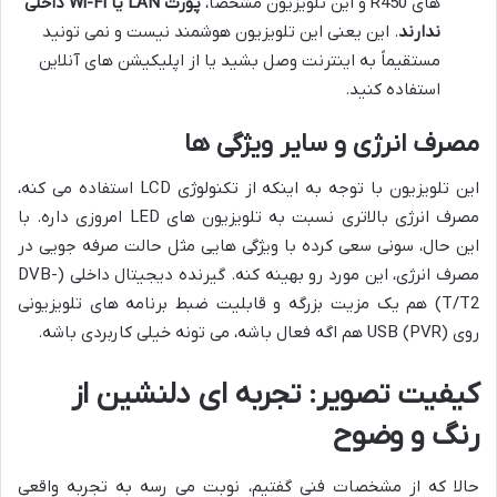
های R450 و این تلویزیون مشخصاً،
پورت LAN یا Wi-Fi داخلی
ندارند
. این یعنی این تلویزیون هوشمند نیست و نمی تونید
مستقیماً به اینترنت وصل بشید یا از اپلیکیشن های آنلاین
استفاده کنید.
مصرف انرژی و سایر ویژگی ها
این تلویزیون با توجه به اینکه از تکنولوژی LCD استفاده می کنه،
مصرف انرژی بالاتری نسبت به تلویزیون های LED امروزی داره. با
این حال، سونی سعی کرده با ویژگی هایی مثل حالت صرفه جویی در
مصرف انرژی، این مورد رو بهینه کنه. گیرنده دیجیتال داخلی (DVB-
T/T2) هم یک مزیت بزرگه و قابلیت ضبط برنامه های تلویزیونی
روی USB (PVR) هم اگه فعال باشه، می تونه خیلی کاربردی باشه.
کیفیت تصویر: تجربه ای دلنشین از
رنگ و وضوح
حالا که از مشخصات فنی گفتیم، نوبت می رسه به تجربه واقعی