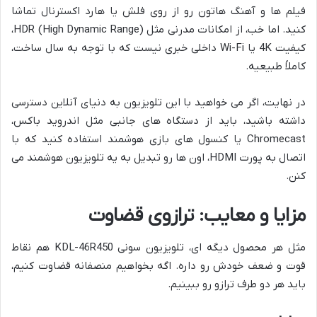
فیلم ها و آهنگ هاتون رو از روی فلش یا هارد اکسترنال تماشا
کنید. اما خب، از امکانات مدرنی مثل HDR (High Dynamic Range)،
کیفیت 4K یا Wi-Fi داخلی خبری نیست که با توجه به سال ساخت،
کاملاً طبیعیه.
در نهایت، اگر می خواهید با این تلویزیون به دنیای آنلاین دسترسی
داشته باشید، باید از دستگاه های جانبی مثل اندروید باکس،
Chromecast یا کنسول های بازی هوشمند استفاده کنید که با
اتصال به پورت HDMI، اون ها رو تبدیل به یه تلویزیون هوشمند می
کنن.
مزایا و معایب: ترازوی قضاوت
مثل هر محصول دیگه ای، تلویزیون سونی KDL-46R450 هم نقاط
قوت و ضعف خودش رو داره. اگه بخواهیم منصفانه قضاوت کنیم،
باید هر دو طرف ترازو رو ببینیم.