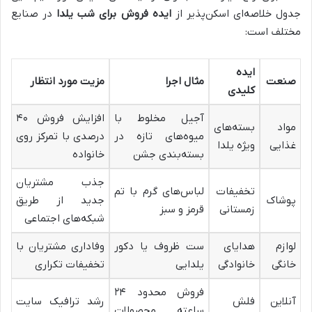
جدول خلاصه‌ای اسکن‌پذیر از
ایده فروش برای شب یلدا
در صنایع
مختلف است:
ایده
صنعت
مثال اجرا
مزیت مورد انتظار
کلیدی
آجیل مخلوط با
افزایش فروش ۴۰
مواد
بسته‌های
میوه‌های تازه در
درصدی با تمرکز روی
غذایی
ویژه یلدا
بسته‌بندی جشن
خانواده
جذب مشتریان
تخفیفات
لباس‌های گرم با تم
پوشاک
جدید از طریق
زمستانی
قرمز و سبز
شبکه‌های اجتماعی
لوازم
هدایای
ست ظروف یا دکور
وفاداری مشتریان با
خانگی
خانوادگی
یلدایی
تخفیفات تکراری
فروش محدود ۲۴
آنلاین
فلش
رشد ترافیک سایت
ساعته محصولات