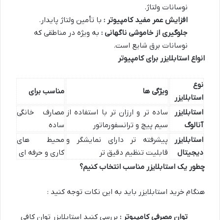
نوسانات ولتاژ.
افزایش عمر مفید کامپیوتر :
با تأمین ولتاژ پایدار.
جلوگیری از خاموشی ناگهانی :
به ویژه در مناطقی که
نوسانات برق شایع است.
انواع استابلایزر برای کامپیوتر
نوع
ویژگی ها
مناسب برای
استابلایزر
استابلایزر
ساده تر و ارزان تر با استفاده از
مصارف خانگی
آنالوگ
سیم پیچ و ترانسفورماتور
ساده
استابلایزر
پیشرفته تر دارای نمایشگر و
محیط های
دیجیتال
قابلیت تنظیم دقیق تر
کاری و حرفه ای
چطور یک استابلایزر مناسب انتخاب کنیم؟
هنگام خرید استابلایزر باید به این نکات توجه کنید :
توان مصرفی کامپیوتر :
بررسی کنید استابلایزر توان کافی