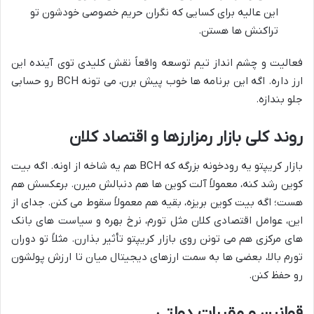
این عالیه برای کسایی که نگران حریم خصوصی خودشون تو
تراکنش ها هستن.
فعالیت و چشم انداز تیم توسعه واقعاً نقش کلیدی توی آینده این
ارز داره. اگه این برنامه ها خوب پیش برن، می تونه BCH رو حسابی
جلو بندازه.
روند کلی بازار رمزارزها و اقتصاد کلان
بازار کریپتو یه رودخونه بزرگه که BCH هم یه شاخه از اونه. اگه بیت
کوین رشد کنه، معمولاً آلت کوین ها هم دنبالش میرن. برعکسش هم
هست؛ اگه بیت کوین بریزه، بقیه هم معمولاً سقوط می کنن. جدای از
این، عوامل اقتصادی کلان مثل تورم، نرخ بهره و سیاست های بانک
های مرکزی هم می تونن روی بازار کریپتو تأثیر بذارن. مثلاً تو دوران
تورم بالا، بعضی ها به سمت ارزهای دیجیتال میان تا ارزش پولشون
رو حفظ کنن.
قوانین و مقررات دولتی