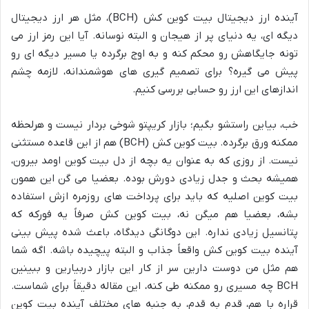
آینده ارز دیجیتال بیت کوین کش (BCH)، مثل هر ارز دیجیتال
دیگه ای، یه دنیای پر از هیجان و البته نوسانه. آیا این رمز ارز می
تونه جایگاهش رو محکم کنه و به اوج برگرده یا مسیر دیگه ای رو
پیش می گیره؟ برای تصمیم گیری های هوشمندانه، لازمه چشم
اندازهای این ارز رو حسابی بررسی کنیم.
خب، بیاین راستشو بگیم؛ بازار کریپتو شوخی بردار نیست و هرلحظه
ممکنه ورق برگرده. بیت کوین کش (BCH) هم از این قاعده مستثنی
نیست. از روزی که به عنوان یه بچه از دل بیت کوین اومد بیرون،
همیشه بحث و جدل زیادی دورش بوده. بعضیا می گن این همون
بیت کوین اصلیه که باید برای پرداخت های روزمره ازش استفاده
بشه، بعضیا هم میگن نه، بیت کوین کش صرفاً یه فورکه که
پتانسیل زیادی نداره. این دوگانگی دیدگاه، باعث شده پیش بینی
آینده بیت کوین کش واقعاً جذاب و البته پیچیده باشه. اگه شما
هم مثل من دوست دارین سر از کار این بازار دربیارین و ببینین
BCH چه مسیری رو ممکنه طی کنه، این مقاله دقیقاً برای شماست.
قراره با هم، قدم به قدم، به جنبه های مختلف آینده بیت کوین