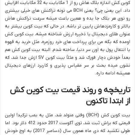
کوین کش اندازه بلاک هاش رو از 1 مگابایت به 32 مگابایت افزایش
داد. این یعنی چی؟ یعنی BCH می تونه تراکنش های خیلی بیشتری
رو توی هر بلاک جا بده و همین باعث میشه سرعت تراکنش هاش
بالاتر و کارمزدهاش پایین تر باشه. در حالی که بیت کوین بیشتر به
عنوان طلای دیجیتال یا ذخیره ارزش شناخته میشه، بیت کوین کش
اومده که بگه من برای پرداخت های خرد روزمره، مثل خرید یه قهوه
یا انتقال پول به اون سر دنیا، ساخته شدم. البته بیت کوین کش هم
بعداً خودش دچار فورک شد و مثلاً بیت کوین SV ازش جدا شد، که
نشون میده بحث بر سر مقیاس پذیری و کاربرد ارزهای دیجیتال
همیشه ادامه داره.
تاریخچه و روند قیمت بیت کوین کش
از ابتدا تاکنون
بیت کوین کش (BCH) وقتی متولد شد، مثل یه بمب ترکید! اولین
قیمتی که براش ثبت شد، توی آگوست 2017 حدود 412 دلار بود. اما
طولی نکشید که دی ماه همون سال (دسامبر 2017) به اوج خودش