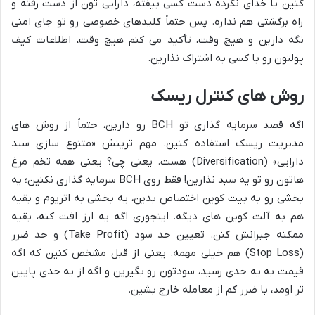
کنین یا خدای نکرده دست کسی بیفته، دارایی تون از دست رفته و
راه برگشتی هم نداره. پس حتماً کلیدهای خصوصی رو تو جای امنی
نگه دارین و هیچ وقت، تأکید می کنم هیچ وقت، اطلاعات کیف
پولتون رو با کسی به اشتراک نذارین.
روش های کنترل ریسک
اگه قصد سرمایه گذاری تو BCH رو دارین، حتماً از روش های
مدیریت ریسک استفاده کنین. مهم ترینش «متنوع سازی سبد
دارایی» (Diversification) هست. یعنی چی؟ یعنی همه تخم مرغ
هاتون رو تو یه سبد نذارین! فقط روی BCH سرمایه گذاری نکنین؛ یه
بخشی رو به بیت کوین اختصاص بدین، یه بخشی به اتریوم و بقیه
هم به آلت کوین های دیگه. اینجوری اگه یه ارز افت کنه، بقیه
ممکنه جبرانش کنن. تعیین حد سود (Take Profit) و حد ضرر
(Stop Loss) هم خیلی مهمه. یعنی از قبل مشخص کنین که اگه
قیمت به یه حدی رسید، سودتون رو بگیرین و اگه از یه حدی پایین
تر اومد، با ضرر کم از معامله خارج بشین.