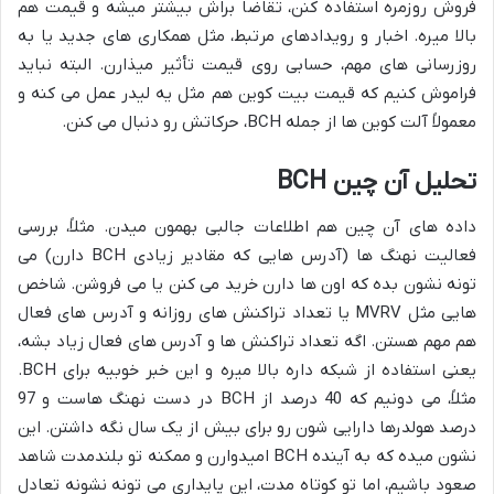
فروش روزمره استفاده کنن، تقاضا براش بیشتر میشه و قیمت هم
بالا میره. اخبار و رویدادهای مرتبط، مثل همکاری های جدید یا به
روزرسانی های مهم، حسابی روی قیمت تأثیر میذارن. البته نباید
فراموش کنیم که قیمت بیت کوین هم مثل یه لیدر عمل می کنه و
معمولاً آلت کوین ها از جمله BCH، حرکاتش رو دنبال می کنن.
تحلیل آن چین BCH
داده های آن چین هم اطلاعات جالبی بهمون میدن. مثلاً، بررسی
فعالیت نهنگ ها (آدرس هایی که مقادیر زیادی BCH دارن) می
تونه نشون بده که اون ها دارن خرید می کنن یا می فروشن. شاخص
هایی مثل MVRV یا تعداد تراکنش های روزانه و آدرس های فعال
هم مهم هستن. اگه تعداد تراکنش ها و آدرس های فعال زیاد بشه،
یعنی استفاده از شبکه داره بالا میره و این خبر خوبیه برای BCH.
مثلاً، می دونیم که 40 درصد از BCH در دست نهنگ هاست و 97
درصد هولدرها دارایی شون رو برای بیش از یک سال نگه داشتن. این
نشون میده که به آینده BCH امیدوارن و ممکنه تو بلندمدت شاهد
صعود باشیم، اما تو کوتاه مدت، این پایداری می تونه نشونه تعادل