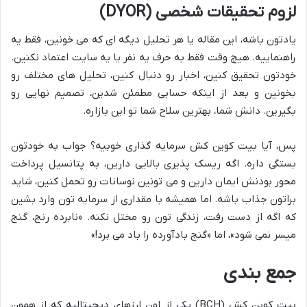
لزوم تحقیقات شخصی (DYOR)
یادتون باشه، این مقاله یا هر تحلیل دیگه ای که می خونین، فقط یه
راهنماییه. هیچ وقت فقط به حرف یه نفر یا یه سایت اعتماد نکنین.
خودتون تحقیق کنین، اخبار رو دنبال کنین، تحلیل های مختلف رو
بخونین و بعد از اینکه حسابی مطمئن شدین، تصمیم نهایی رو
بگیرین. دانش شما، بهترین سلاح شما تو این بازاره.
پس، آیا بیت کوین کش سرمایه گذاری خوبیه؟ جواب به خودتون
بستگی داره. اگه ریسک پذیری بالایی دارین، به پتانسیل پرداخت
محور بودنش ایمان دارین و می تونین نوسانات رو تحمل کنین، شاید
براتون جذاب باشه. اما همیشه با مقداری از سرمایه تون وارد بشین
که اگه از دست رفت، زندگی تون رو مختل نکنه. «نابرده رنج، گنج
میسر نمی شود»، اما «گنج بادآورده را باد می برد!»
جمع بندی
بیت کوین کش (BCH) یکی از اون ارزهای دیجیتالیه که از همون