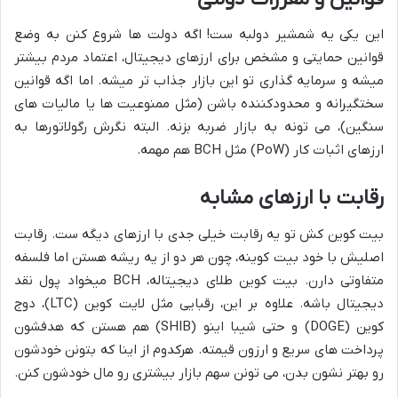
این یکی یه شمشیر دولبه ست! اگه دولت ها شروع کنن به وضع
قوانین حمایتی و مشخص برای ارزهای دیجیتال، اعتماد مردم بیشتر
میشه و سرمایه گذاری تو این بازار جذاب تر میشه. اما اگه قوانین
سختگیرانه و محدودکننده باشن (مثل ممنوعیت ها یا مالیات های
سنگین)، می تونه به بازار ضربه بزنه. البته نگرش رگولاتورها به
ارزهای اثبات کار (PoW) مثل BCH هم مهمه.
رقابت با ارزهای مشابه
بیت کوین کش تو یه رقابت خیلی جدی با ارزهای دیگه ست. رقابت
اصلیش با خود بیت کوینه، چون هر دو از یه ریشه هستن اما فلسفه
متفاوتی دارن. بیت کوین طلای دیجیتاله، BCH میخواد پول نقد
دیجیتال باشه. علاوه بر این، رقبایی مثل لایت کوین (LTC)، دوج
کوین (DOGE) و حتی شیبا اینو (SHIB) هم هستن که هدفشون
پرداخت های سریع و ارزون قیمته. هرکدوم از اینا که بتونن خودشون
رو بهتر نشون بدن، می تونن سهم بازار بیشتری رو مال خودشون کنن.