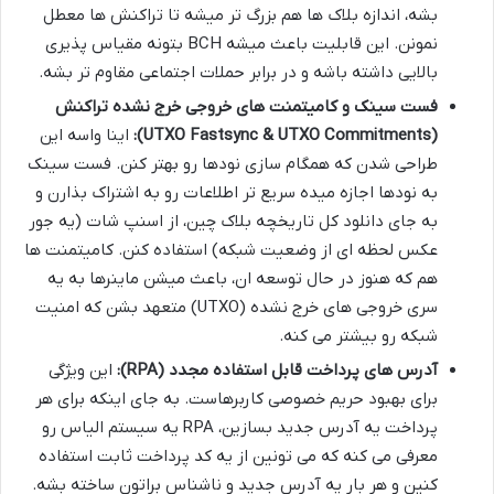
بشه، اندازه بلاک ها هم بزرگ تر میشه تا تراکنش ها معطل
نمونن. این قابلیت باعث میشه BCH بتونه مقیاس پذیری
بالایی داشته باشه و در برابر حملات اجتماعی مقاوم تر بشه.
فست سینک و کامیتمنت های خروجی خرج نشده تراکنش
(UTXO Fastsync & UTXO Commitments):
اینا واسه این
طراحی شدن که همگام سازی نودها رو بهتر کنن. فست سینک
به نودها اجازه میده سریع تر اطلاعات رو به اشتراک بذارن و
به جای دانلود کل تاریخچه بلاک چین، از اسنپ شات (یه جور
عکس لحظه ای از وضعیت شبکه) استفاده کنن. کامیتمنت ها
هم که هنوز در حال توسعه ان، باعث میشن ماینرها به یه
سری خروجی های خرج نشده (UTXO) متعهد بشن که امنیت
شبکه رو بیشتر می کنه.
آدرس های پرداخت قابل استفاده مجدد (RPA):
این ویژگی
برای بهبود حریم خصوصی کاربرهاست. به جای اینکه برای هر
پرداخت یه آدرس جدید بسازین، RPA یه سیستم الیاس رو
معرفی می کنه که می تونین از یه کد پرداخت ثابت استفاده
کنین و هر بار یه آدرس جدید و ناشناس براتون ساخته بشه.