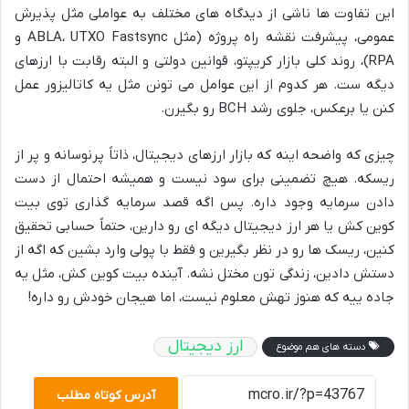
این تفاوت ها ناشی از دیدگاه های مختلف به عواملی مثل پذیرش
عمومی، پیشرفت نقشه راه پروژه (مثل ABLA، UTXO Fastsync و
RPA)، روند کلی بازار کریپتو، قوانین دولتی و البته رقابت با ارزهای
دیگه ست. هر کدوم از این عوامل می تونن مثل یه کاتالیزور عمل
کنن یا برعکس، جلوی رشد BCH رو بگیرن.
چیزی که واضحه اینه که بازار ارزهای دیجیتال، ذاتاً پرنوسانه و پر از
ریسکه. هیچ تضمینی برای سود نیست و همیشه احتمال از دست
دادن سرمایه وجود داره. پس اگه قصد سرمایه گذاری توی بیت
کوین کش یا هر ارز دیجیتال دیگه ای رو دارین، حتماً حسابی تحقیق
کنین، ریسک ها رو در نظر بگیرین و فقط با پولی وارد بشین که اگه از
دستش دادین، زندگی تون مختل نشه. آینده بیت کوین کش، مثل یه
جاده ییه که هنوز تهش معلوم نیست، اما هیجان خودش رو داره!
ارز دیجیتال
دسته های هم موضوع
آدرس کوتاه مطلب