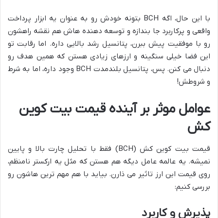
با این حال، اگه BCH بتونه خودش رو به عنوان یه ابزار پرداخت
واقعی و پرکاربرد جا بندازه و توسعه دهنده هاش هم نقشه راهشون
رو با موفقیت پیش ببرن، پتانسیل رشد بالایی داره. اما رقابت تو
این فضا خیلی سنگینه و ارزهای زیادی هستن که همین هدف رو
دنبال می کنن. پس، پتانسیل بلندمدت BCH وجود داره، اما به شرط
و شروطش!
عوامل موثر بر آینده قیمت بیت کوین
کش
قیمت بیت کوین کش (BCH) فقط با تحلیل چارت بالا و پایین
نمیشه. یه عالمه عامل دیگه هم هستن که مثل یه ارکستر نامنظم،
روی قیمت این ارز تاثیر می ذارن. بیاید با هم مهم ترین هاشون رو
بررسی کنیم:
پذیرش و کاربرد