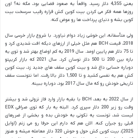
یعنی 4,355 دلار رسید. واقعاً یه صعود فضایی بود، مگه نه؟ اون
روزها همه فکر می کردن بیت کوین کش قراره رقیب سرسخت بیت
کوین بشه و دنیای پرداخت ها رو عوض کنه.
ولی متأسفانه، این خوشی زیاد دوام نیاورد. با شروع بازار خرسی سال
2018، قیمت BCH هم مثل خیلی از ارزهای دیگه افت شدیدی کرد و
تا 75 دلار هم پایین اومد. سال 2019 یه کم اوضاع بهتر شد و توی یه
بازه بین 200 تا 500 دلار نوسان کرد. سال 2021 که بازار کریپتو
دوباره حسابی داغ شد و بیت کوین سقف های جدید زد، بیت کوین
کش هم یه نفسی کشید و تا 1,500 دلار بالا رفت. اما نتونست سقف
تاریخی خودش رو که مال سال 2017 بود، دوباره ببینه.
از سال 2022 به بعد، BCH با بقیه بازار وارد فاز نزولی شد و بیشتر
وقت رو زیر 200 دلار سپری کرد. البته یه بار که توی صرافی EDX
لیست شد، تونست یه تکونی به خودش بده و بخشی از ضررهای
قبلی رو جبران کنه. الان هم که دارم این حرفا رو می زنم (اوایل
2025)، بیت کوین کش حول و حوش 320 دلار معامله میشه و هنوز