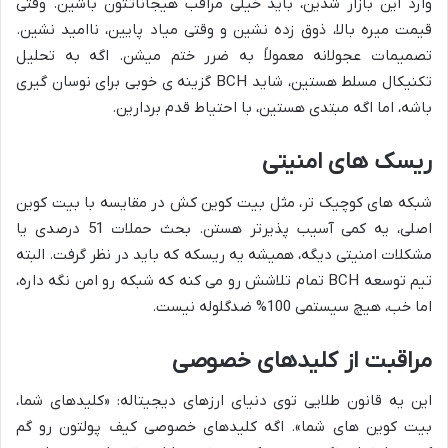
وارد این بازار شدین، باید خیلی مراقب هیجاناتتون باشین. وقتی
قیمت میره بالا، ذوق زده نشین و وقتی میاد پایین، ناامید نشین.
تصمیمات عجولانه معمولاً به ضرر ختم میشن. اگه به تحلیل
تکنیکال مسلط هستین، شاید BCH گزینه ی خوبی برای نوسان گیری
باشه، اما اگه مبتدی هستین، با احتیاط قدم بردارین.
ریسک های امنیتی
شبکه های کوچیک تر، مثل بیت کوین کش در مقایسه با بیت کوین
اصلی، یه کمی آسیب پذیرتر هستن. بحث حملات 51 درصدی یا
مشکلات امنیتی دیگه، همیشه یه ریسکه که باید در نظر گرفت. البته
تیم توسعه BCH تمام تلاشش رو می کنه که شبکه رو امن نگه داره،
اما خب، هیچ سیستمی 100% ضدگلوله نیست.
مراقبت از کلیدهای خصوصی
این یه قانون طلایی توی دنیای ارزهای دیجیتاله: «کلیدهای شما،
بیت کوین های شما». اگه کلیدهای خصوصی کیف پولتون رو گم