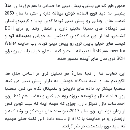
همون طور که می بینین، پیش بینی ها حسابی با هم فرق دارن. مثلاً
چنجلی یه دید فوق العاده
خوش بینانه
داره و حتی تا سال 2050
قیمت های رویایی رو پیش بینی کرده! کوین پدیا و کریپتوپالیتان
هم دیدگاه های نسبتاً مثبتی دارن و انتظار رشد رو برای BCH
کشیدن. اما از اون طرف، کوین کودکس یه جورایی
بدبینانه تره
و
قیمت های خیلی پایین تری رو پیش بینی کرده. وب سایت Wallet
Investor هم کاملاً بدبینانه است و قیمت های خیلی پایینی رو برای
BCH توی سال های آینده متصور شده.
این تفاوت ها از کجا میان؟ هر تحلیل گری بر اساس مدل ها،
الگوریتم ها، و البته دیدگاه خودش به بازار، پیش بینی می کنه.
بعضیا بیشتر به داده های تاریخی و تکنیکال نگاه می کنن، بعضیا
روی فاندامنتال و توسعه پروژه زوم می کنن و بعضیا هم فقط روی
احساسات بازار تمرکز دارن. چیزی که مهمه اینه که بیت کوین کش
از زمان تولدش توی سال 2017، نتونسته مثل بیت کوین رشد کنه و
ارزشش رو در مقایسه با BTC از دست داده. این نکته خیلی مهمیه
که باید توی بلندمدت در نظر گرفت.