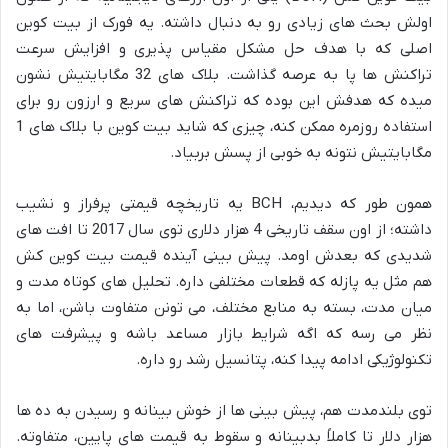
اولش بحث های زیادی رو به دنبال داشته. یه فورک از بیت کوین
اصلی که با هدف حل مشکل مقیاس پذیری و افزایش سرعت
تراکنش ها پا به عرصه گذاشت. بلاک های 32 مگابایتیش نشون
میده که هدفش این بوده که تراکنش های سریع و ارزون رو برای
استفاده روزمره ممکن کنه، چیزی که شاید بیت کوین با بلاک های 1
مگابایتیش نتونه به خوبی از پسش بربیاد.
همون طور که دیدیم، BCH یه تاریخچه قیمتی پرفراز و نشیب
داشته؛ از اون سقف تاریخی 4 هزار دلاری توی سال 2017 تا افت های
شدیدی که بعدش اومد. پیش بینی آینده قیمت بیت کوین کش
هم مثل یه پازله که قطعات مختلفی داره. تحلیل های کوتاه مدت و
میان مدت، بسته به منابع مختلف، می تونن متفاوت باشن، اما به
نظر می رسه که اگه شرایط بازار مساعد باشه و پیشرفت های
تکنولوژیکی ادامه پیدا کنه، پتانسیل رشد رو داره.
توی بلندمدت هم، پیش بینی ها از خوش بینانه و رسیدن به ده ها
هزار دلار تا کاملاً بدبینانه و سقوط به قیمت های پایین، متفاوته.