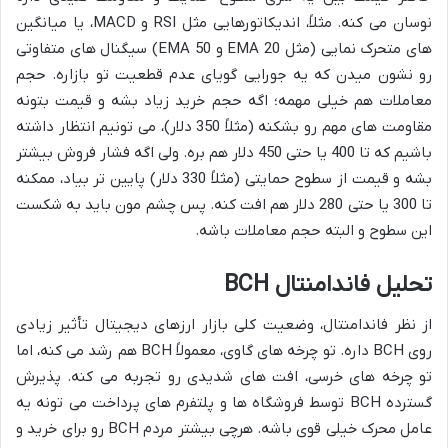
نوسان می کنه. مثلاً، اندیکاتورهایی مثل RSI و MACD، یا میانگین
های متحرک نمایی (مثل EMA 20 و EMA 50) سیگنال های متفاوتی
رو نشون میدن که یه جورایی گویای عدم قطعیت تو بازاره. حجم
معاملات هم خیلی مهمه؛ اگه حجم خرید زیاد بشه و قیمت بتونه
مقاومت های مهم رو بشکنه (مثلاً 350 دلار)، می تونیم انتظار داشته
باشیم که تا 400 یا حتی 450 دلار هم بره. ولی اگه فشار فروش بیشتر
بشه و قیمت از سطوح حمایتی (مثلاً 330 دلار) پایین تر بیاد، ممکنه
تا 300 یا حتی 280 دلار هم افت کنه. پس چشم مون باید به شکست
این سطوح و البته حجم معاملات باشه.
تحلیل فاندامنتال BCH
از نظر فاندامنتال، وضعیت کلی بازار ارزهای دیجیتال تأثیر زیادی
روی BCH داره. تو چرخه های گاوی، معمولاً BCH هم رشد می کنه، اما
تو چرخه های خرسی، افت های شدیدی رو تجربه می کنه. پذیرش
گسترده BCH توسط فروشگاه ها و پلتفرم های پرداخت می تونه یه
عامل محرک خیلی قوی باشه. هرچی بیشتر مردم BCH رو برای خرید و