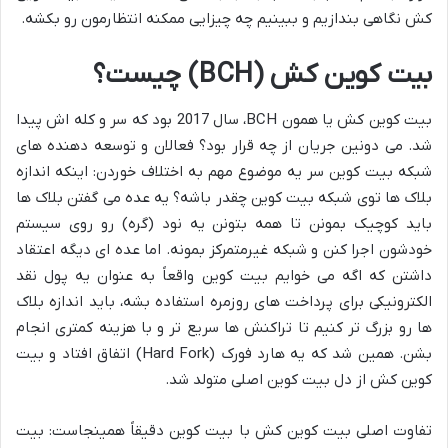
کش نگاهی بندازیم و ببینیم چه چیزایی ممکنه انتظارمون رو بکشه.
بیت کوین کش (BCH) چیست؟
بیت کوین کش یا همون BCH، سال 2017 بود که سر و کله اش پیدا
شد. می دونین جریان از چه قرار بود؟ فعالان و توسعه دهنده های
شبکه بیت کوین سر یه موضوع مهم به اختلاف خوردن: اینکه اندازه
بلاک ها توی شبکه بیت کوین چقدر باشه؟ یه عده می گفتن بلاک ها
باید کوچیک بمونن تا همه بتونن یه نود (گره) رو روی سیستم
خودشون اجرا کنن و شبکه غیرمتمرکز بمونه. اما عده ای دیگه اعتقاد
داشتن که اگه می خوایم بیت کوین واقعاً به عنوان یه پول نقد
الکترونیکی برای پرداخت های روزمره استفاده بشه، باید اندازه بلاک
ها رو بزرگ تر کنیم تا تراکنش ها سریع تر و با هزینه کمتری انجام
بشن. همین شد که یه هارد فورک (Hard Fork) اتفاق افتاد و بیت
کوین کش از دل بیت کوین اصلی متولد شد.
تفاوت اصلی بیت کوین کش با بیت کوین دقیقاً همینجاست: بیت