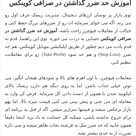
آموزش حد ضرر گذاشتن در صرافی کوینکس
توی بازار پر نوسان ارزهای دیجیتال، مدیریت ریسک حرف اول رو
می زنه. اگه می خوای سرمایه ات رو از ضررهای بزرگ حفظ کنی و
خیالت از معاملات فیوچرز راحت باشه،
آموزش حد ضرر گذاشتن در
صرافی کوینکس
حسابی به دردت می خوره. توی این راهنما، قدم به
قدم یادت می دیم چطور از طریق اپلیکیشن موبایل کوینکس، هم حد
ضرر (Stop-Loss) و هم حد سود (Take-Profit) رو برای معاملاتت
تنظیم کنی.
معاملات فیوچرز، با اون اهرم های بالا و سودهای هیجان انگیز، می
تونن خیلی جذاب باشن. اما یه روی دیگه هم دارن: ریسک بالای
لیکویید شدن یا همون از دست دادن کل سرمایه. فرض کن وارد یه
معامله ای می شی و پیش بینی می کنی قیمت میره بالا، اما یهو
بازار برعکس میشه و قیمتها سرازیر میشن. اگه از قبل یه برنامه ای
برای خروج نداشته باشی، ممکنه کل حسابت به باد بره. اینجا دقیقاً
همون جاییه که حد ضرر مثل یه فرشته نجات ظاهر میشه و نمی ذاره
ضررت از یه حدی بیشتر بشه.