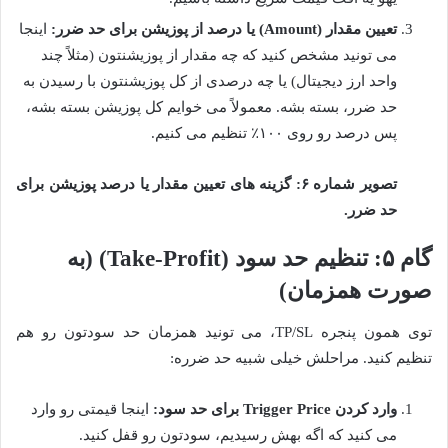
تعیین مقدار (Amount) یا درصد از پوزیشن برای حد ضرر:
اینجا
می تونید مشخص کنید که چه مقدار از پوزیشنتون (مثلاً چند
واحد ارز دیجیتال) یا چه درصدی از کل پوزیشنتون با رسیدن به
حد ضرر، بسته بشه. معمولاً می خوایم کل پوزیشن بسته بشه،
پس درصد رو روی ۱۰۰٪ تنظیم می کنیم.
تصویر شماره ۶: گزینه های تعیین مقدار یا درصد پوزیشن برای
حد ضرر.
گام ۵: تنظیم حد سود (Take-Profit) (به
صورت همزمان)
توی همون پنجره TP/SL، می تونید همزمان حد سودتون رو هم
تنظیم کنید. مراحلش خیلی شبیه حد ضرره:
وارد کردن Trigger Price برای حد سود:
اینجا قیمتی رو وارد
می کنید که اگه بهش رسیدیم، سودتون رو قفل کنید.