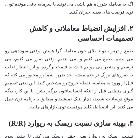
اگه یه معامله ضررده هم باشه، می تونید با سرمایه باقی مونده تون،
توی فرصت های بعدی جبران کنید.
۲. افزایش انضباط معاملاتی و کاهش
تصمیمات احساسی
طمع و ترس، دو تا بلای جون معامله گرا هستن. وقتی سوددهی رو
می بینیم، طمع می کنیم و نمی بندیم. وقتی ضرر می کنیم، می
ترسیم و منتظر می مونیم تا شاید قیمت برگرده، و این انتظار اغلب
به ضررهای بزرگ تر ختم میشه. حد ضرر، شما رو مجبور می کنه که
قبل از ورود به معامله، نقطه خروج رو مشخص کنید. این یعنی تصمیم
گیری منطقی قبل از اینکه احساساتتون درگیر بشن. با این کار، دیگه
موقع نوسانات شدید، دچار پنیک نمیشید و مطابق با برنامه تون عمل
می کنید. این انضباط، کلید موفقیت توی بازارهای مالیه.
۳. بهینه سازی نسبت ریسک به ریوارد (R/R)
نسبت ریسک به ریوارد یعنی چقدر ریسک می کنی تا چقدر سود