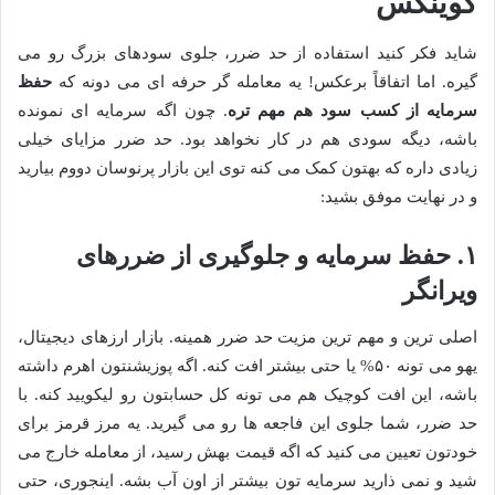
کوینکس
شاید فکر کنید استفاده از حد ضرر، جلوی سودهای بزرگ رو می
گیره. اما اتفاقاً برعکس! یه معامله گر حرفه ای می دونه که
حفظ
سرمایه از کسب سود هم مهم تره
. چون اگه سرمایه ای نمونده
باشه، دیگه سودی هم در کار نخواهد بود. حد ضرر مزایای خیلی
زیادی داره که بهتون کمک می کنه توی این بازار پرنوسان دووم بیارید
و در نهایت موفق بشید:
۱. حفظ سرمایه و جلوگیری از ضررهای
ویرانگر
اصلی ترین و مهم ترین مزیت حد ضرر همینه. بازار ارزهای دیجیتال،
یهو می تونه ۵۰% یا حتی بیشتر افت کنه. اگه پوزیشنتون اهرم داشته
باشه، این افت کوچیک هم می تونه کل حسابتون رو لیکویید کنه. با
حد ضرر، شما جلوی این فاجعه ها رو می گیرید. یه مرز قرمز برای
خودتون تعیین می کنید که اگه قیمت بهش رسید، از معامله خارج می
شید و نمی ذارید سرمایه تون بیشتر از اون آب بشه. اینجوری، حتی