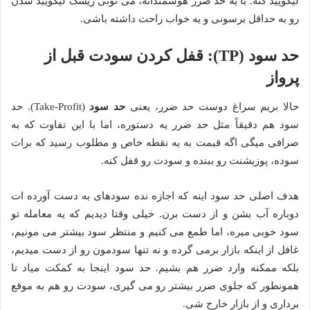
لیکویید کنه. با یه حد ضرر هوشمندانه، می تونی ریسک لیکویید شدن
رو به حداقل برسونی و یه خواب راحت داشته باشی.
حد سود (TP): قفل کردن سودت قبل از
پرواز
حالا بریم سراغ دوست حد ضرر، یعنی
حد سود
(Take-Profit). حد
سود هم دقیقاً مثل حد ضرر یه دستوره، اما با این تفاوت که به
صرافی میگی اگه قیمت به یه نقطه خاص و مطلوب رسید که برات
سوده، پوزیشنت رو ببنده و سودت رو قفل کنه.
هدف اصلی حد سود اینه که اجازه نده سودهای به دست آورده ات
دوباره آب بشن و از دست برن. خیلی وقتا دیدیم که یه معامله تو
سود خوبی میره، اما طمع می کنیم و منتظر سود بیشتر می مونیم،
غافل از اینکه بازار برمی گرده و نه تنها سودمون رو از دست میدیم،
بلکه ممکنه وارد ضرر هم بشیم. حد سود اینجا به کمکت میاد تا
همونطور که جلوی ضرر بیشتر رو می گیری، سودت رو هم به موقع
برداری و از بازار خارج شی.