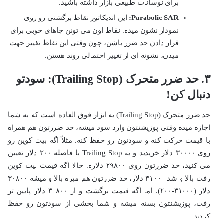
برای نوسانات طبیعی بازار داشته باشید.
Parabolic SAR:
این اندیکاتور نقاط برگشتی رو روی
نمودار نشون میده. نقاط اون می تونن جاهای خوبی برای
قرار دادن حد ضرر باشن، چون وقتی این نقاط تغییر جهت
میدن، نشونه ای از تغییر احتمالی روند هستن.
۳. حد ضرر متحرک (Trailing Stop): سودتو
دنبال کن!
حد ضرر متحرک (Trailing Stop) یه ابزار فوق العاده است که به شما
اجازه میده وقتی پوزیشنتون وارد سود میشه، حد ضررتون هم همراه
با قیمت حرکت کنه و سودتون رو حفظ کنه. مثلاً اگه بیت کوین رو
روی ۳۰۰۰۰ دلار خریدید و یه Trailing Stop با فاصله ۲۰۰ دلار تعیین
می کنید، حد ضررتون روی ۲۹۸۰۰ دلاره. حالا اگه قیمت بیت کوین
رفت بالا و شد ۳۱۰۰۰ دلار، حد ضررتون هم میره بالا و میشه ۳۰۸۰۰
دلار (۳۱۰۰۰-۲۰۰). اما اگه قیمت برگشت و از ۳۰۸۰۰ دلار پایین تر
رفت، پوزیشنتون بسته میشه و شما بخشی از سودتون رو حفظ
کردید.