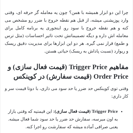
چرا این دو ابزار همیشه با همن؟ چون یه معامله گر حرفه ای، وقتی
وارد پوزیشنی میشه، از قبل هم نقطه خروج با ضرر رو مشخص می
کنه و هم نقطه خروج با سود رو. اینجوری یه برنامه کامل برای
معامله اش داره و دیگه تصمیماتش تحت تاثیر احساسات (مثل ترس
و طمع) قرار نمی گیره. هر دو این ابزارها برای مدیریت دقیق ریسک
و ریوارد (نسبت پاداش به ریسک) حیاتی هستن.
مفاهیم Trigger Price (قیمت فعال سازی) و
Order Price (قیمت سفارش) در کوینکس
وقتی توی کوینکس حد ضرر یا حد سود می ذاری، با دوتا قیمت سر و
کار داری:
Trigger Price (قیمت فعال سازی):
این قیمتیه که وقتی بازار
به اون میرسه، سفارش حد ضرر یا حد سود شما فعال میشه.
یعنی صرافی آماده میشه که سفارشت رو اجرا کنه.