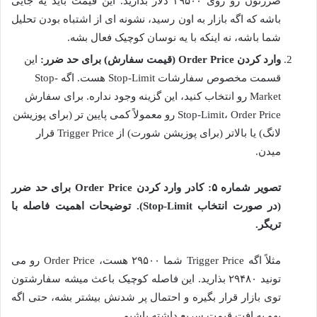
ضررتون رو روی ۲۹۵۰۰ دلار بذارید. این قیمت باید یه جایی
باشه که اگه بازار به اون رسید، نشونه ای از اشتباه بودن تحلیل
شما باشه، نه اینکه با یه نوسان کوچیک فعال بشه.
وارد کردن Order Price (قیمت سفارش) برای حد ضرر:
این
قسمت مخصوص سفارشات Stop-Limit هست. اگه Stop-
Market رو انتخاب کنید، این گزینه وجود نداره. برای سفارش
Stop-Limit، Order Price رو معمولاً کمی پایین تر (برای پوزیشن
لانگ) یا بالاتر (برای پوزیشن شورت) از Trigger Price قرار
میدن.
تصویر شماره ۵: کادر وارد کردن Order Price برای حد ضرر
(در صورت انتخاب Stop-Limit). توضیحات اهمیت فاصله با
تریگر.
مثلاً اگه Trigger Price شما ۲۹۵۰۰ هست، Order Price رو می
تونید ۲۹۴۸۰ بذارید. این فاصله کوچیک باعث میشه سفارشتون
توی بازار قرار بگیره و احتمال پر شدنش بیشتر بشه، حتی اگه
یهو یه افت قیمت سریع داشته باشیم.