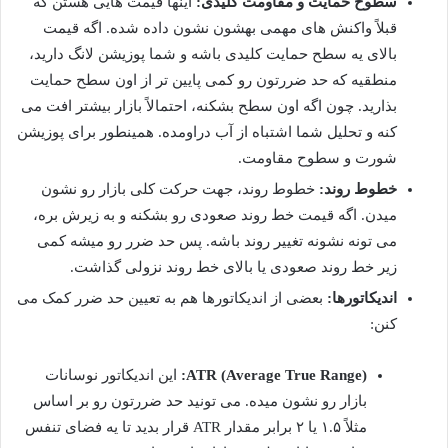
سطوح حمایت و مقاومت کلیدی:
اینها قیمت هایی هستن که
قبلاً واکنش های مهمی بهشون نشون داده شده. اگه قیمت
بالای یه سطح حمایت کلیدی باشه و شما پوزیشن لانگ دارید،
منطقیه که حد ضررتون رو کمی پایین تر از اون سطح حمایت
بذارید. چون اگه اون سطح بشکنه، احتمالاً بازار بیشتر افت می
کنه و تحلیل شما اشتباه از آب دراومده. همینطور برای پوزیشن
شورت و سطوح مقاومت.
خطوط روند:
خطوط روند، جهت حرکت کلی بازار رو نشون
میدن. اگه قیمت خط روند صعودی رو بشکنه و به زیرش بره،
می تونه نشونه تغییر روند باشه. پس حد ضرر رو میشه کمی
زیر خط روند صعودی یا بالای خط روند نزولی گذاشت.
اندیکاتورها:
بعضی از اندیکاتورها هم به تعیین حد ضرر کمک می
کنن:
ATR (Average True Range):
این اندیکاتور نوسانات
بازار رو نشون میده. می تونید حد ضررتون رو بر اساس
مثلاً ۱.۵ یا ۲ برابر مقدار ATR قرار بدید تا یه فضای تنفس