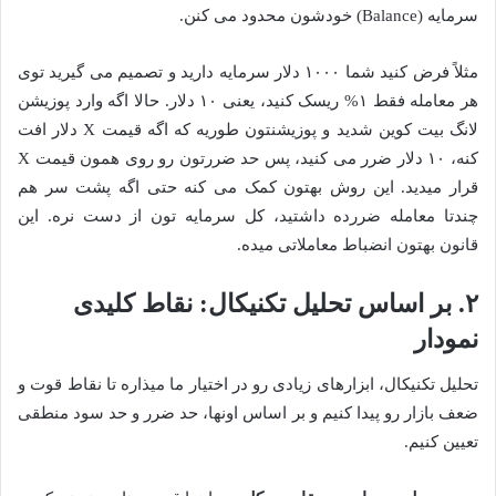
سرمایه (Balance) خودشون محدود می کنن.
مثلاً فرض کنید شما ۱۰۰۰ دلار سرمایه دارید و تصمیم می گیرید توی
هر معامله فقط ۱% ریسک کنید، یعنی ۱۰ دلار. حالا اگه وارد پوزیشن
لانگ بیت کوین شدید و پوزیشنتون طوریه که اگه قیمت X دلار افت
کنه، ۱۰ دلار ضرر می کنید، پس حد ضررتون رو روی همون قیمت X
قرار میدید. این روش بهتون کمک می کنه حتی اگه پشت سر هم
چندتا معامله ضررده داشتید، کل سرمایه تون از دست نره. این
قانون بهتون انضباط معاملاتی میده.
۲. بر اساس تحلیل تکنیکال: نقاط کلیدی
نمودار
تحلیل تکنیکال، ابزارهای زیادی رو در اختیار ما میذاره تا نقاط قوت و
ضعف بازار رو پیدا کنیم و بر اساس اونها، حد ضرر و حد سود منطقی
تعیین کنیم.