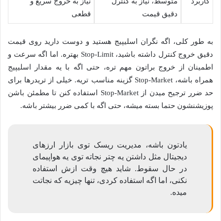
کاربرد
متوسط، نیاز به کنترل
نیاز به خروج سریع و
دقیق قیمت
قطعی
به طور کلی، اگه نگران اسلیپیج هستید و دوست دارید روی قیمت
دقیق خروج کنترل داشته باشید، Stop-Limit بهتره. اما اگه سرعت و
اطمینان از خروج براتون مهم تره، حتی اگه با یه مقدار اسلیپیج
همراه باشه، Stop-Market گزینه مناسب تریه. خیلی از تریدرها برای
حد ضرر ترجیح میدن از Stop-Market استفاده کنن تا مطمئن باشن
پوزیشنشون حتما بسته میشه، حتی اگه با کمی ضرر بیشتر باشه.
یادتون باشه، مدیریت ریسک توی بازار ارزهای
دیجیتال مثل داشتن یه چتر نجاته توی یه هواپیمای
در حال سقوط. شاید هیچ وقت ازش استفاده
نکنی، اما اگه استفاده کردی، تنها چیزیه که نجاتت
میده.