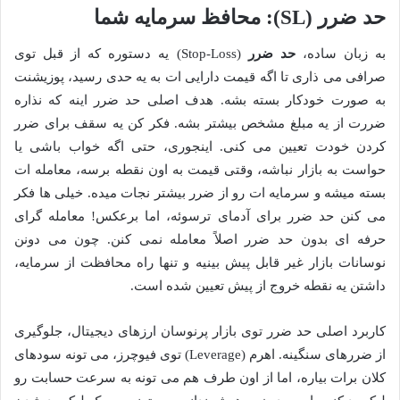
حد ضرر (SL): محافظ سرمایه شما
به زبان ساده،
حد ضرر
(Stop-Loss) یه دستوره که از قبل توی
صرافی می ذاری تا اگه قیمت دارایی ات به یه حدی رسید، پوزیشنت
به صورت خودکار بسته بشه. هدف اصلی حد ضرر اینه که نذاره
ضررت از یه مبلغ مشخص بیشتر بشه. فکر کن یه سقف برای ضرر
کردن خودت تعیین می کنی. اینجوری، حتی اگه خواب باشی یا
حواست به بازار نباشه، وقتی قیمت به اون نقطه برسه، معامله ات
بسته میشه و سرمایه ات رو از ضرر بیشتر نجات میده. خیلی ها فکر
می کنن حد ضرر برای آدمای ترسوئه، اما برعکس! معامله گرای
حرفه ای بدون حد ضرر اصلاً معامله نمی کنن. چون می دونن
نوسانات بازار غیر قابل پیش بینیه و تنها راه محافظت از سرمایه،
داشتن یه نقطه خروج از پیش تعیین شده است.
کاربرد اصلی حد ضرر توی بازار پرنوسان ارزهای دیجیتال، جلوگیری
از ضررهای سنگینه. اهرم (Leverage) توی فیوچرز، می تونه سودهای
کلان برات بیاره، اما از اون طرف هم می تونه به سرعت حسابت رو