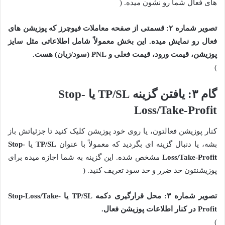
های فعال شما رو نشون میده. (
تصویر شماره ۲: قسمتی از صفحه معاملات فیوچرز که پوزیشن های
فعال رو نمایش میده. این بخش معمولاً شامل اطلاعاتی مثل سایز
پوزیشن، قیمت ورود، قیمت فعلی و PNL (سود/زیان) هست.
)
گام ۳: یافتن گزینه TP/SL یا Stop-
Loss/Take-Profit
کنار پوزیشن فعالتون، یا روی خود پوزیشن کلیک کنید تا جزئیاتش باز
بشه، یا دنبال گزینه ای بگردید که معمولاً با عنوان
TP/SL
یا
Stop-
Loss/Take-Profit
مشخص شده. این گزینه به شما اجازه میده برای
پوزیشنتون حد ضرر و حد سود تعریف کنید. (
تصویر شماره ۳: محل قرارگیری دکمه TP/SL یا Stop-Loss/Take-
Profit در کنار اطلاعات پوزیشن فعال.
)