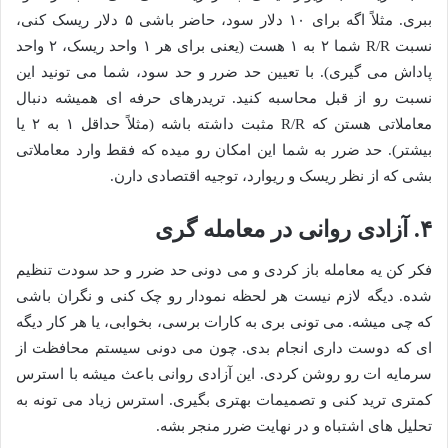
ببری. مثلاً اگه برای ۱۰ دلار سود، حاضر باشی ۵ دلار ریسک کنی،
نسبت R/R شما ۲ به ۱ هست (یعنی برای هر ۱ واحد ریسک، ۲ واحد
پاداش می گیری). با تعیین حد ضرر و حد سود، شما می تونید این
نسبت رو از قبل محاسبه کنید. تریدرهای حرفه ای همیشه دنبال
معاملاتی هستن که R/R مثبت داشته باشه (مثلاً حداقل ۱ به ۲ یا
بیشتر). حد ضرر به شما این امکان رو میده که فقط وارد معاملاتی
بشی که از نظر ریسک و ریوارد، توجیه اقتصادی دارن.
۴. آزادی روانی در معامله گری
فکر کن یه معامله باز کردی و می دونی حد ضرر و حد سودت تنظیم
شده. دیگه لازم نیست هر لحظه نمودار رو چک کنی و نگران باشی
که چی میشه. می تونی بری به کارات برسی، بخوابی، یا هر کار دیگه
ای که دوست داری انجام بدی. چون می دونی سیستم محافظت از
سرمایه ات رو روشن کردی. این آزادی روانی باعث میشه با استرس
کمتری ترید کنی و تصمیمات بهتری بگیری. استرس زیاد می تونه به
تحلیل های اشتباه و در نهایت ضرر منجر بشه.