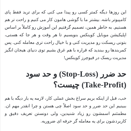
این روزها دیگه کمتر کسی رو پیدا می کنی که برای ترید فقط پای
کامپیوتر باشه. بیشتر ما با گوشی هامون کار می کنیم و راحت تر هم
هستیم. به خاطر همین، تصمیم گرفتیم این آموزش رو کاملاً بر اساس
اپلیکیشن موبایل کوینکس بنویسیم تا هر وقت و هر جا که هستی،
بتونی ریسکت رو مدیریت کنی و با خیال راحت تری معامله کنی. پس
کمربندها رو ببندید که قراره با هم غرق بشیم توی دنیای هیجان انگیز
مدیریت ریسک در فیوچرز کوینکس!
حد ضرر (Stop-Loss) و حد سود
(Take-Profit) چیست؟
خب، قبل از اینکه بریم سراغ بخش عملی کار، لازمه یه بار دیگه با هم
ببینیم این حد ضرر و حد سود اصلاً چی هستن و چرا انقدر مهم ان.
مطمئنم اسمشون رو زیاد شنیدین، ولی دونستن تعریف دقیق و
کاربردشون برای یه معامله گر حرفه ای ضروریه.