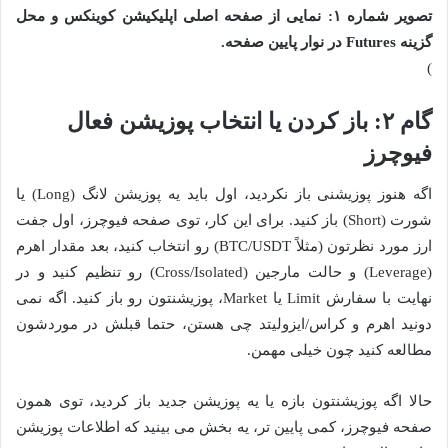
تصویر شماره ۱: نمایی از صفحه اصلی اپلیکیشن کوینکس و محل
گزینه Futures در نوار پایین صفحه.
)
گام ۲: باز کردن یا انتخاب پوزیشن فعال
فیوچرز
اگه هنوز پوزیشنی باز نکردید، اول باید یه پوزیشن لانگ (Long) یا
شورت (Short) باز کنید. برای این کار، توی صفحه فیوچرز، اول جفت
ارز مورد نظرتون (مثلاً BTC/USDT) رو انتخاب کنید، بعد مقدار اهرم
(Leverage) و حالت مارجین (Cross/Isolated) رو تنظیم کنید و در
نهایت با سفارش Limit یا Market، پوزیشنتون رو باز کنید. اگه نمی
دونید اهرم و کراس/ایزولیتد چی هستن، حتما قبلش در موردشون
مطالعه کنید چون خیلی مهمن.
حالا اگه پوزیشنتون بازه یا یه پوزیشن جدید باز کردید، توی همون
صفحه فیوچرز، کمی پایین تر، یه بخش می بینید که اطلاعات پوزیشن