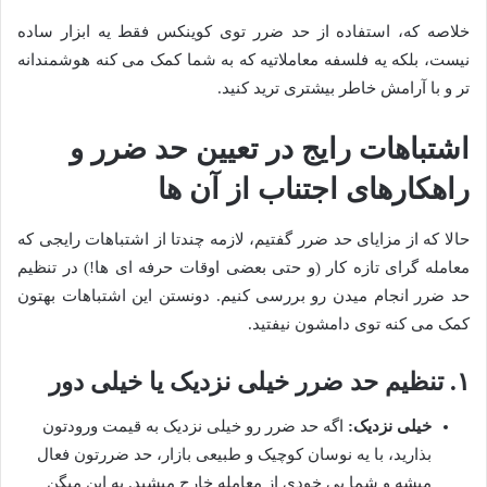
خلاصه که، استفاده از حد ضرر توی کوینکس فقط یه ابزار ساده
نیست، بلکه یه فلسفه معاملاتیه که به شما کمک می کنه هوشمندانه
تر و با آرامش خاطر بیشتری ترید کنید.
اشتباهات رایج در تعیین حد ضرر و
راهکارهای اجتناب از آن ها
حالا که از مزایای حد ضرر گفتیم، لازمه چندتا از اشتباهات رایجی که
معامله گرای تازه کار (و حتی بعضی اوقات حرفه ای ها!) در تنظیم
حد ضرر انجام میدن رو بررسی کنیم. دونستن این اشتباهات بهتون
کمک می کنه توی دامشون نیفتید.
۱. تنظیم حد ضرر خیلی نزدیک یا خیلی دور
خیلی نزدیک:
اگه حد ضرر رو خیلی نزدیک به قیمت ورودتون
بذارید، با یه نوسان کوچیک و طبیعی بازار، حد ضررتون فعال
میشه و شما بی خودی از معامله خارج میشید. به این میگن