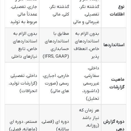
نوع
گذشته نگر،
گذشته نگر،
جاری، تفصیلی،
اطلاعات
تفصیلی،
کلی، مالی
عمدتاً مالی
غیرمالی و مالی
مربوط به تولید
بدون الزام به
مطابق با
بدون الزام به
استانداردهای
استانداردهای
استانداردهای
استانداردها
خاص، انعطاف
حسابداری
خاص، تابع
پذیر
(IFRS, GAAP)
نیازهای داخلی
داخلی،
سفارشی،
خارجی، اجباری،
داخلی، تفصیلی
ماهیت
غیررسمی
رسمی (صورت
(گزارشات تولید،
گزارشات
(داشبورد،
های مالی)
انحرافات)
تحلیل)
هر زمان که
نیاز باشد
دوره گزارش
دوره ای (فصلی،
مستمر، دوره ای
(روزانه،
دهی
سالانه)
(ماهانه، فصلی)